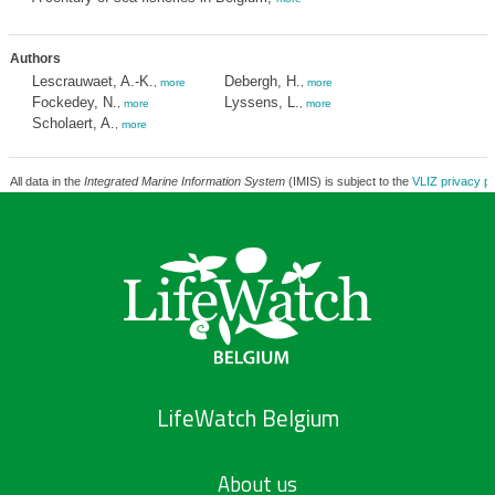
Authors
Lescrauwaet, A.-K.
Debergh, H.
,
more
,
more
Fockedey, N.
Lyssens, L.
,
more
,
more
Scholaert, A.
,
more
All data in the
Integrated Marine Information System
(IMIS) is subject to the
VLIZ privacy po
LifeWatch Belgium
About us