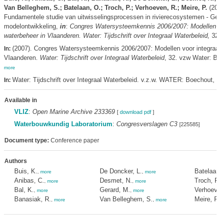
Van Belleghem, S.; Batelaan, O.; Troch, P.; Verhoeven, R.; Meire, P.
(200
Fundamentele studie van uitwisselingsprocessen in rivierecosystemen - Ge
modelontwikkeling,
in
:
Congres Watersysteemkennis 2006/2007: Modellen vo
waterbeheer in Vlaanderen. Water: Tijdschrift over Integraal Waterbeleid,
32:
(2007). Congres Watersysteemkennis 2006/2007: Modellen voor integraal
In:
Vlaanderen.
Water: Tijdschrift over Integraal Waterbeleid
, 32. vzw Water: Bo
more
Water: Tijdschrift over Integraal Waterbeleid. v.z.w. WATER: Boechout,
In:
m
Available in
VLIZ
:
Open Marine Archive 233369
[
download pdf
]
Waterbouwkundig Laboratorium
:
Congresverslagen C3
[225585]
Document type:
Conference paper
Authors
Buis, K.
De Doncker, L.
Batelaan
,
more
,
more
Anibas, C.
Desmet, N.
Troch, P.
,
more
,
more
Bal, K.
Gerard, M.
Verhoeve
,
more
,
more
Banasiak, R.
Van Belleghem, S.
Meire, P.
,
more
,
more