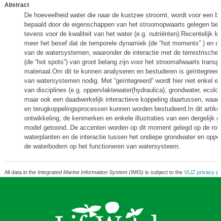
Abstract
De hoeveelheid water die naar de kustzee stroomt, wordt voor een bel
bepaald door de eigenschappen van het stroomopwaarts gelegen bekk
tevens voor de kwaliteit van het water (e.g. nutriënten).Recentelijk 
meer het besef dat de temporele dynamiek (de “hot moments” ) en de
van de watersystemen, waaronder de interactie met de terrestrisch
(de “hot spots”) van groot belang zijn voor het stroomafwaarts transp
materiaal.Om dit te kunnen analyseren en bestuderen is geïntegreerd
van watersystemen nodig. Met “geïntegreerd” wordt hier niet enkel ee
van disciplines (e.g. oppervlaktewater(hydraulica), grondwater, ecolog
maar ook een daadwerkelijk interactieve koppeling daartussen, waar
en terugkoppelingsprocessen kunnen worden bestudeerd.In dit artike
ontwikkeling, de kenmerken en enkele illustraties van een dergelijk g
model getoond. De accenten worden op dit moment gelegd op de rol
waterplanten en de interactie tussen het ondiepe grondwater en opper
de waterbodem op het functioneren van watersysteem.
All data in the
Integrated Marine Information System
(IMIS) is subject to the
VLIZ privacy po