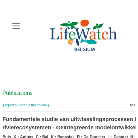
Skip
to
main
content
Hoofdnavigatie
Zoeknavigatie
Publications
[ report an error in this record ]
baske
Fundamentele studie van uitwisselingsprocessen i
rivierecosystemen - GeÏntegreerde modelontwikkel
Buis, K.; Anibas, C.; Bal, K.; Banasiak, R.; De Doncker, L.; Desmet, N.; 