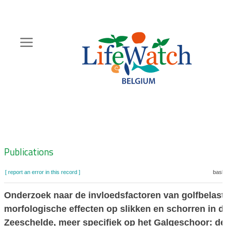
Skip
to
main
content
Hoofdnavigatie
Zoeknavigatie
Publications
[ report an error in this record ]
baske
Onderzoek naar de invloedsfactoren van golfbelast
morfologische effecten op slikken en schorren in 
Zeeschelde, meer specifiek op het Galgeschoor: de