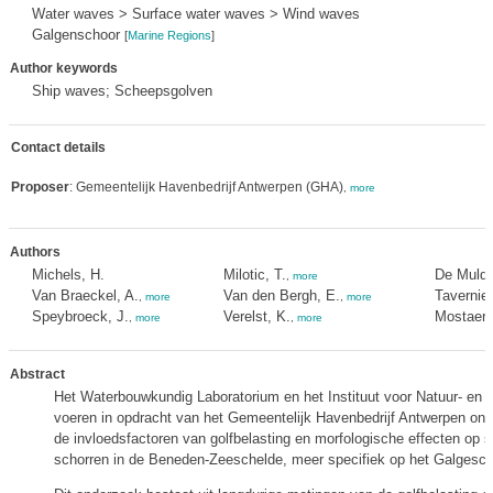
Water waves > Surface water waves > Wind waves
Galgenschoor
[
Marine Regions
]
Author keywords
Ship waves; Scheepsgolven
Contact details
Proposer
: Gemeentelijk Havenbedrijf Antwerpen (GHA)
,
more
Authors
Michels, H.
Milotic, T.
De Mulder
,
more
Van Braeckel, A.
Van den Bergh, E.
Tavernier
,
more
,
more
Speybroeck, J.
Verelst, K.
Mostaert,
,
more
,
more
Abstract
Het Waterbouwkundig Laboratorium en het Instituut voor Natuur- en
voeren in opdracht van het Gemeentelijk Havenbedrijf Antwerpen ond
de invloedsfactoren van golfbelasting en morfologische effecten op s
schorren in de Beneden-Zeeschelde, meer specifiek op het Galgesch