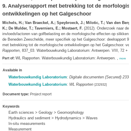
9. Analyserapport met betrekking tot de morfologi
ontwikkelingen op het Galgeschoor
Michels, H.; Van Braeckel, A.; Speybroeck, J.; Milotic, T.; Van den Bergh
K.; De Mulder, T.; Taverniers, E.; Mostaert, F.
(2012). Onderzoek naar de
invloedsfactoren van golfbelasting en de morfologische effecten op slikken 
de Beneden Zeeschelde, meer specifiek op het Galgeschoor: deelrapport 9.
met betrekking tot de morfologische ontwikkelingen op het Galgeschoor. ver
Rapporten
, 837_03. Waterbouwkundig Laboratorium: Antwerpen. VIII, 72 + 9 p
WL Rapporten. Waterbouwkundig Laboratorium: Antwerpen. ,
Part of:
more
Available in
Waterbouwkundig Laboratorium
:
Digitale documenten (Secured) 233
Waterbouwkundig Laboratorium
:
WL Rapporten
[232932]
Document type:
Project report
Keywords
Earth sciences > Geology > Geomorphology
Hydraulics and sediment > Hydrodynamics > Waves
In-situ measurements
Measurement