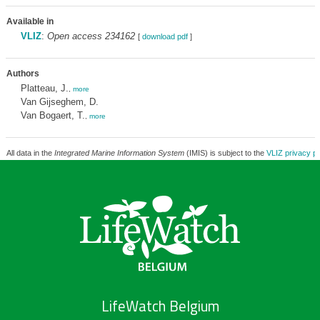
Available in
VLIZ
:
Open access 234162
[
download pdf
]
Authors
Platteau, J.
,
more
Van Gijseghem, D.
Van Bogaert, T.
,
more
All data in the
Integrated Marine Information System
(IMIS) is subject to the
VLIZ privacy po
LifeWatch Belgium