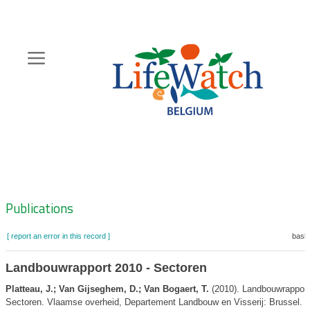
Skip
to
main
content
Hoofdnavigatie
Zoeknavigatie
Publications
[ report an error in this record ]
baske
Landbouwrapport 2010 - Sectoren
Platteau, J.; Van Gijseghem, D.; Van Bogaert, T.
(2010). Landbouwrapport
Sectoren. Vlaamse overheid, Departement Landbouw en Visserij: Brussel. 1