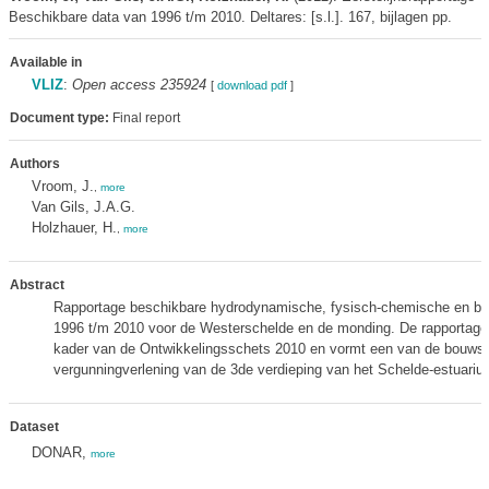
Beschikbare data van 1996 t/m 2010. Deltares: [s.l.]. 167, bijlagen pp.
Available in
VLIZ
:
Open access 235924
[
download pdf
]
Document type:
Final report
Authors
Vroom, J.
,
more
Van Gils, J.A.G.
Holzhauer, H.
,
more
Abstract
Rapportage beschikbare hydrodynamische, fysisch-chemische en bio
1996 t/m 2010 voor de Westerschelde en de monding. De rapportage i
kader van de Ontwikkelingsschets 2010 en vormt een van de bouwst
vergunningverlening van de 3de verdieping van het Schelde-estuariu
Dataset
DONAR,
more