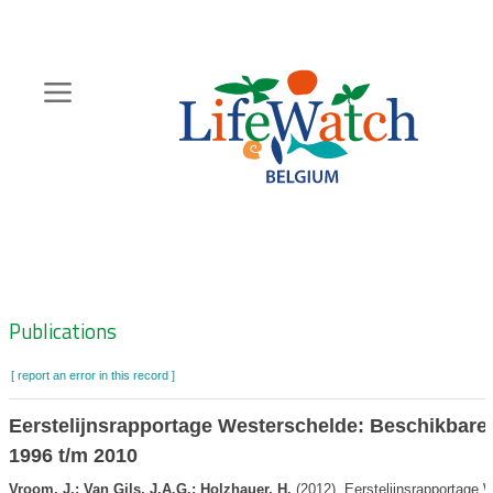
Skip
to
main
content
Hoofdnavigatie
Zoeknavigatie
Publications
[ report an error in this record ]
Eerstelijnsrapportage Westerschelde: Beschikbare
1996 t/m 2010
Vroom, J.; Van Gils, J.A.G.; Holzhauer, H.
(2012). Eerstelijnsrapportage 