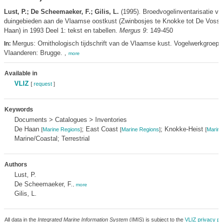
Lust, P.; De Scheemaeker, F.; Gilis, L.
(1995). Broedvogelinventarisatie v
duingebieden aan de Vlaamse oostkust (Zwinbosjes te Knokke tot De Vosse
Haan) in 1993 Deel 1: tekst en tabellen.
Mergus 9
: 149-450
Mergus: Ornithologisch tijdschrift van de Vlaamse kust. Vogelwerkgroep
In:
Vlaanderen: Brugge. ,
more
Available in
VLIZ
[
request
]
Keywords
Documents > Catalogues > Inventories
De Haan
; East Coast
; Knokke-Heist
[
Marine Regions
]
[
Marine Regions
]
[
Marin
Marine/Coastal; Terrestrial
Authors
Lust, P.
De Scheemaeker, F.
,
more
Gilis, L.
All data in the
Integrated Marine Information System
(IMIS) is subject to the
VLIZ privacy po