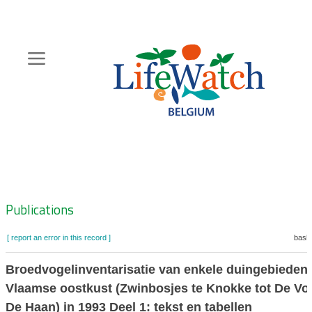
Skip
to
main
content
Hoofdnavigatie
Zoeknavigatie
Publications
[ report an error in this record ]
baske
Broedvogelinventarisatie van enkele duingebieden
Vlaamse oostkust (Zwinbosjes te Knokke tot De Vo
De Haan) in 1993 Deel 1: tekst en tabellen