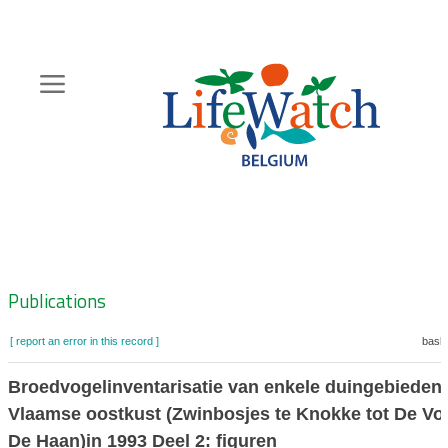
Skip
to
main
content
Hoofdnavigatie
Zoeknavigatie
Publications
[ report an error in this record ]
baske
Broedvogelinventarisatie van enkele duingebieden
Vlaamse oostkust (Zwinbosjes te Knokke tot De Vo
De Haan)in 1993 Deel 2: figuren