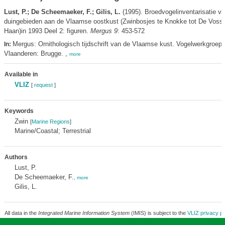
Lust, P.; De Scheemaeker, F.; Gilis, L.
(1995). Broedvogelinventarisatie v
duingebieden aan de Vlaamse oostkust (Zwinbosjes te Knokke tot De Vosse
Haan)in 1993 Deel 2: figuren.
Mergus 9
: 453-572
Mergus: Ornithologisch tijdschrift van de Vlaamse kust. Vogelwerkgroep
In:
Vlaanderen: Brugge. ,
more
Available in
VLIZ
[
request
]
Keywords
Zwin
[
Marine Regions
]
Marine/Coastal; Terrestrial
Authors
Lust, P.
De Scheemaeker, F.
,
more
Gilis, L.
All data in the
Integrated Marine Information System
(IMIS) is subject to the
VLIZ privacy po