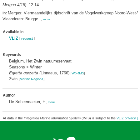
Mergus 4(18)
: 12-14
Mergus: Viermaandelijks tijdschrift van de Vogelwerkgroep Noord-West-
In:
Vlaanderen: Brugge. ,
more
Available in
VLIZ
[
request
]
Keywords
Belgium, Het Zwin natuurreservaat
Seasons > Winter
Egretta garzetta
(Linnaeus, 1766)
[
WoRMS
]
Zwin
[
Marine Regions
]
Author
De Scheemaeker, F.
,
more
All data in the
Integrated Marine Information System
(IMIS) is subject to the
VLIZ privacy po