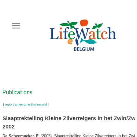
Skip
to
main
content
Hoofdnavigatie
Zoeknavigatie
Publications
[ report an error in this record ]
Slaaptrektelling Kleine Zilverreigers in het Zwin/Z
2002
De Scheemaeker, F.
(2005). Slaaptrektelling Kleine Zilverreigers in het Zw