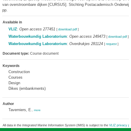
van overstroombare dijken [CURSUS]. Stichting Postacademisch Onderwijs:
pp.
Available in
VLIZ
:
Open access 277451
[
download pdf
]
Waterbouwkundig Laboratorium
:
Open access 249473
[
download pdf
]
Waterbouwkundig Laboratorium
:
Overdrukjes 281124
[
request
]
Document type:
Course document
Keywords
Construction
Courses
Design
Dikes (embankments)
Author
Taverniers, E.
,
more
All data in the
Integrated Marine Information System
(IMIS) is subject to the
VLIZ privacy po