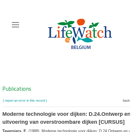
Skip
to
main
content
Hoofdnavigatie
Zoeknavigatie
Publications
[ report an error in this record ]
basket
Moderne technologie voor dijken: D.24.Ontwerp en
uitvoering van overstroombare dijken [CURSUS]
Taverniers, E.
(1988). Moderne technologie voor dijken: D.24.Ontwerp en ui