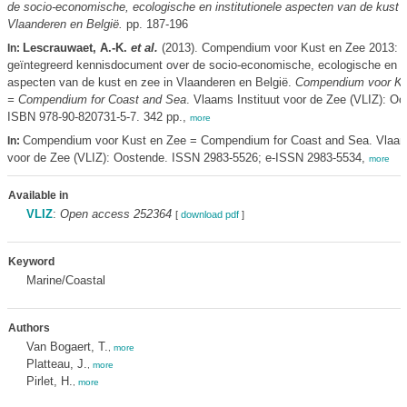
de socio-economische, ecologische en institutionele aspecten van de kust e
Vlaanderen en België.
pp. 187-196
Lescrauwaet, A.-K.
et al.
(2013). Compendium voor Kust en Zee 2013: 
In:
geïntegreerd kennisdocument over de socio-economische, ecologische en ins
aspecten van de kust en zee in Vlaanderen en België.
Compendium voor Ku
= Compendium for Coast and Sea
. Vlaams Instituut voor de Zee (VLIZ): Oo
ISBN 978-90-820731-5-7. 342 pp.,
more
Compendium voor Kust en Zee = Compendium for Coast and Sea. Vlaams
In:
voor de Zee (VLIZ): Oostende. ISSN 2983-5526; e-ISSN 2983-5534,
more
Available in
VLIZ
:
Open access 252364
[
download pdf
]
Keyword
Marine/Coastal
Authors
Van Bogaert, T.
,
more
Platteau, J.
,
more
Pirlet, H.
,
more