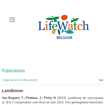
Skip
to
main
content
Hoofdnavigatie
Zoeknavigatie
Publications
[ report an error in this record ]
baske
Landbouw
Van Bogaert, T.; Platteau, J.; Pirlet, H.
(2013). Landbouw,
in
: Lescrauwaet
al.
(Ed.)
Compendium voor Kust en Zee 2013: Een geïntegreerd kennisdocu