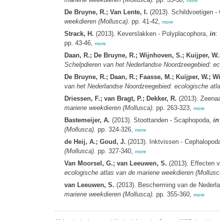
more
De Bruyne, R.; Van Lente, I.
(2013). Schildvoetigen -
weekdieren (Mollusca).
pp. 41-42,
more
Strack, H.
(2013). Keverslakken - Polyplacophora,
in
:
pp. 43-46,
more
Daan, R.; De Bruyne, R.; Wijnhoven, S.; Kuijper, W
Schelpdieren van het Nederlandse Noordzeegebied: eco
De Bruyne, R.; Daan, R.; Faasse, M.; Kuijper, W.; 
van het Nederlandse Noordzeegebied: ecologische atla
Driessen, F.; van Bragt, P.; Dekker, R.
(2013). Zeena
mariene weekdieren (Mollusca).
pp. 263-323,
more
Bastemeijer, A.
(2013). Stoottanden - Scaphopoda,
in
(Mollusca).
pp. 324-326,
more
de Heij, A.; Goud, J.
(2013). Inktvissen - Cephalopod
(Mollusca).
pp. 327-340,
more
Van Moorsel, G.; van Leeuwen, S.
(2013). Effecten 
ecologische atlas van de mariene weekdieren (Mollusc
van Leeuwen, S.
(2013). Bescherming van de Nederl
mariene weekdieren (Mollusca).
pp. 355-360,
more