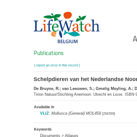
Skip
to
main
content
Ho
A
Search
Publications
[ report an error in this record ]
Schelpdieren van het Nederlandse Noor
De Bruyne, R.; van Leeuwen, S.; Gmelig Meyling, A.; D
Tirion Natuur/Stichting Anemoon: Utrecht en Lisse. ISBN 
Available in
VLIZ
:
Mollusca (General) MOL459
[256359]
Keywords
Documents > Atlases