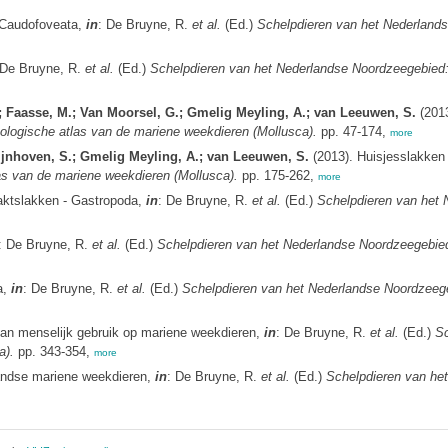
 Caudofoveata,
in
: De Bruyne, R.
et al.
(Ed.)
Schelpdieren van het Nederlands
 De Bruyne, R.
et al.
(Ed.)
Schelpdieren van het Nederlandse Noordzeegebied:
.; Faasse, M.; Van Moorsel, G.; Gmelig Meyling, A.; van Leeuwen, S.
(2013
logische atlas van de mariene weekdieren (Mollusca).
pp. 47-174,
more
Wijnhoven, S.; Gmelig Meyling, A.; van Leeuwen, S.
(2013). Huisjesslakken
s van de mariene weekdieren (Mollusca).
pp. 175-262,
more
aktslakken - Gastropoda,
in
: De Bruyne, R.
et al.
(Ed.)
Schelpdieren van het 
: De Bruyne, R.
et al.
(Ed.)
Schelpdieren van het Nederlandse Noordzeegebied
a,
in
: De Bruyne, R.
et al.
(Ed.)
Schelpdieren van het Nederlandse Noordzeege
van menselijk gebruik op mariene weekdieren,
in
: De Bruyne, R.
et al.
(Ed.)
Sc
a).
pp. 343-354,
more
andse mariene weekdieren,
in
: De Bruyne, R.
et al.
(Ed.)
Schelpdieren van het