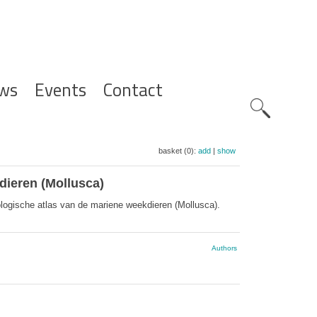
ws
Events
Contact
Zoeknavig
basket (0):
add
|
show
dieren (Mollusca)
ogische atlas van de mariene weekdieren (Mollusca).
Authors