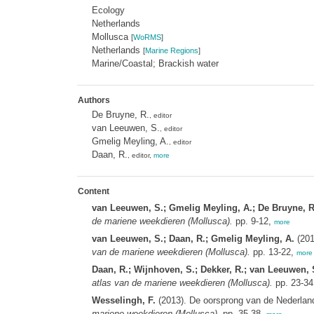
Ecology
Netherlands
Mollusca
[
WoRMS
]
Netherlands
[
Marine Regions
]
Marine/Coastal; Brackish water
Authors
De Bruyne, R.
, editor
van Leeuwen, S.
, editor
Gmelig Meyling, A.
, editor
Daan, R.
, editor,
more
Content
van Leeuwen, S.; Gmelig Meyling, A.; De Bruyne, R
de mariene weekdieren (Mollusca).
pp. 9-12,
more
van Leeuwen, S.; Daan, R.; Gmelig Meyling, A.
(201
van de mariene weekdieren (Mollusca).
pp. 13-22,
more
Daan, R.; Wijnhoven, S.; Dekker, R.; van Leeuwen, 
atlas van de mariene weekdieren (Mollusca).
pp. 23-34
Wesselingh, F.
(2013). De oorsprong van de Nederlan
mariene weekdieren (Mollusca).
pp. 35-38,