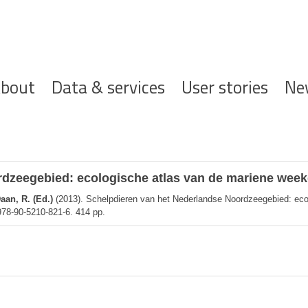
ofdnavigatie
bout
Data & services
User stories
Ne
dzeegebied: ecologische atlas van de mariene week
aan, R. (Ed.)
(2013). Schelpdieren van het Nederlandse Noordzeegebied: ecol
978-90-5210-821-6. 414 pp.