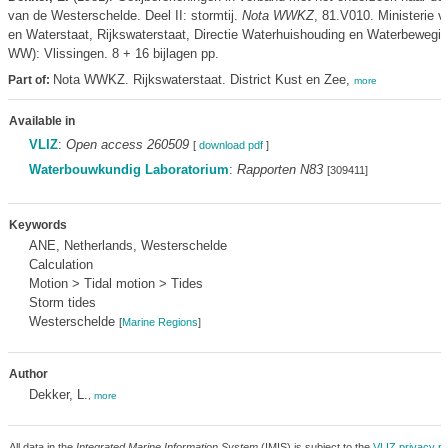
van de Westerschelde. Deel II: stormtij.
Nota WWKZ
, 81.V010. Ministerie 
en Waterstaat, Rijkswaterstaat, Directie Waterhuishouding en Waterbewegi
WW): Vlissingen. 8 + 16 bijlagen pp.
Nota WWKZ. Rijkswaterstaat. District Kust en Zee,
Part of:
more
Available in
VLIZ
:
Open access 260509
[
download pdf
]
Waterbouwkundig Laboratorium
:
Rapporten N83
[309411]
Keywords
ANE, Netherlands, Westerschelde
Calculation
Motion > Tidal motion > Tides
Storm tides
Westerschelde
[
Marine Regions
]
Author
Dekker, L.
,
more
All data in the
Integrated Marine Information System
(IMIS) is subject to the
VLIZ privacy po