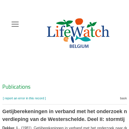
Skip
to
main
content
Hoofdnavigatie
Zoeknavigatie
Publications
[ report an error in this record ]
basket
Getijberekeningen in verband met het onderzoek n
verdieping van de Westerschelde. Deel II: stormtij
Dekker, L.
(1981). Getijberekeningen in verband met het onderzoek naar de 