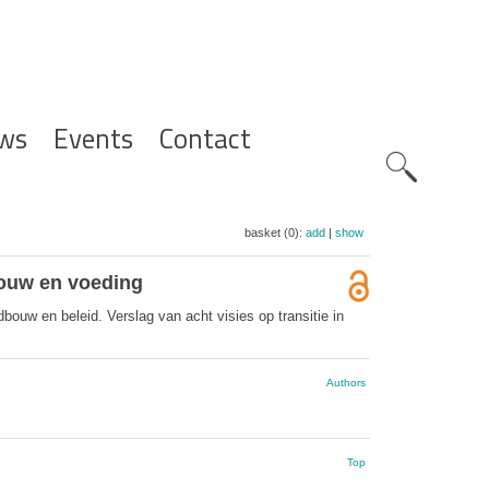
ws
Events
Contact
Zoeknavig
basket (0):
add
|
show
bouw en voeding
ouw en beleid. Verslag van acht visies op transitie in
Authors
Top