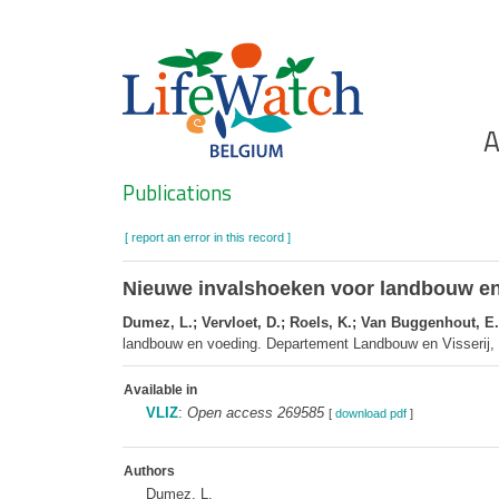
Skip
to
main
content
Ho
A
Search
Publications
[ report an error in this record ]
Nieuwe invalshoeken voor landbouw en b
Dumez, L.; Vervloet, D.; Roels, K.; Van Buggenhout, E.
landbouw en voeding. Departement Landbouw en Visserij, a
Available in
VLIZ
:
Open access 269585
[
download pdf
]
Authors
Dumez, L.