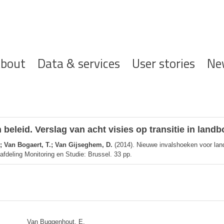
ofdnavigatie
bout
Data & services
User stories
Ne
eleid. Verslag van acht visies op transitie in land
; Van Bogaert, T.; Van Gijseghem, D.
(2014). Nieuwe invalshoeken voor landb
fdeling Monitoring en Studie: Brussel. 33 pp.
Van Buggenhout, E.