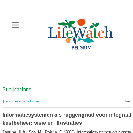
Skip
to
main
content
Hoofdnavigatie
Zoeknavigatie
Publications
[ report an error in this record ]
baske
Informatiesystemen als ruggengraat voor integraal
kustbeheer: visie en illustraties
Zanting, H.A.; Sas, M.; Robijn, F.
(2002). Informatiesystemen als ruggengr