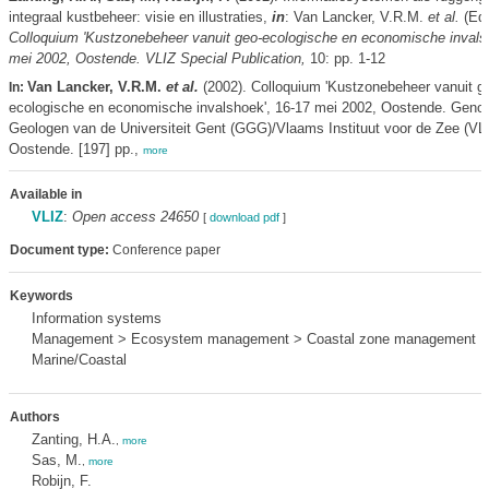
integraal kustbeheer: visie en illustraties,
in
: Van Lancker, V.R.M.
et al.
(Ed.
Colloquium 'Kustzonebeheer vanuit geo-ecologische en economische invals
mei 2002, Oostende. VLIZ Special Publication,
10: pp. 1-12
Van Lancker, V.R.M.
et al.
(2002). Colloquium 'Kustzonebeheer vanuit g
In:
ecologische en economische invalshoek', 16-17 mei 2002, Oostende. Geno
Geologen van de Universiteit Gent (GGG)/Vlaams Instituut voor de Zee (VLI
Oostende. [197] pp.,
more
Available in
VLIZ
:
Open access 24650
[
download pdf
]
Document type:
Conference paper
Keywords
Information systems
Management > Ecosystem management > Coastal zone management
Marine/Coastal
Authors
Zanting, H.A.
,
more
Sas, M.
,
more
Robijn, F.