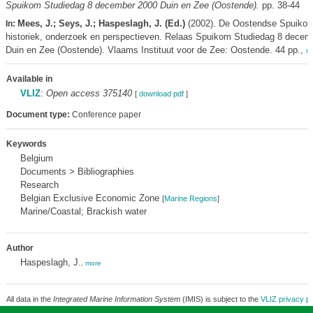
Spuikom Studiedag 8 december 2000 Duin en Zee (Oostende).
pp. 38-44
Mees, J.; Seys, J.; Haspeslagh, J. (Ed.)
(2002). De Oostendse Spuikom
In:
historiek, onderzoek en perspectieven. Relaas Spuikom Studiedag 8 decem
Duin en Zee (Oostende). Vlaams Instituut voor de Zee: Oostende. 44 pp.,
m
Available in
VLIZ
:
Open access 375140
[
download pdf
]
Document type:
Conference paper
Keywords
Belgium
Documents > Bibliographies
Research
Belgian Exclusive Economic Zone
[
Marine Regions
]
Marine/Coastal; Brackish water
Author
Haspeslagh, J.
,
more
All data in the
Integrated Marine Information System
(IMIS) is subject to the
VLIZ privacy po