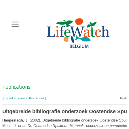
Skip
to
main
content
Hoofdnavigatie
Zoeknavigatie
Publications
[ report an error in this record ]
basket
Uitgebreide bibliografie onderzoek Oostendse Spu
Haspeslagh, J.
(2002). Uitgebreide bibliografie onderzoek Oostendse Spui
Mees, J.
et al.
De Oostendse Spuikom: historiek, onderzoek en perspectiev