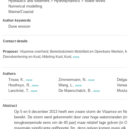
Hydraulics and sediment > Hydrodynamics > Water levels
Numerical modelling
Marine/Coastal
Author keywords
Dune erosion
Contact details
Proposer
: Vlaamse overheid; Beleidsdomein Mobiliteit en Openbare Werken; Ma
Dienstverlening en Kust; Afdeling Kust; Kust
,
more
Authors
Trouw, K.
Zimmermann, N.
Delgad
,
more
,
more
Houthuys, R.
Wang, L.
Verwaes
,
more
,
more
Lanckriet, T.
De Maerschalck, B.
Mostaer
,
more
,
more
Abstract
Op 5 en 6 december 2013 heeft een zware storm de Vlaamse en Ned
bereikt. De storm werd gekenmerkt door zeer hoge waterstanden (me
terugkeerperiode eens om de 40 jaar) maar relatief lage golven (in 
maximale significante golfhoogte 3m, deze golven komen quasi elk ja