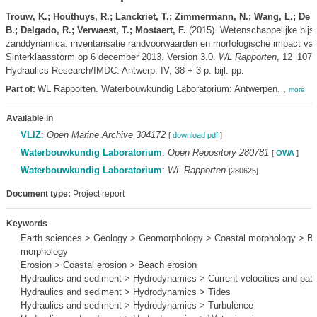
Trouw, K.; Houthuys, R.; Lanckriet, T.; Zimmermann, N.; Wang, L.; De 
B.; Delgado, R.; Verwaest, T.; Mostaert, F.
(2015). Wetenschappelijke bijs
zanddynamica: inventarisatie randvoorwaarden en morfologische impact va
Sinterklaasstorm op 6 december 2013. Version 3.0.
WL Rapporten
, 12_107.
Hydraulics Research/IMDC: Antwerp. IV, 38 + 3 p. bijl. pp.
WL Rapporten. Waterbouwkundig Laboratorium: Antwerpen. ,
Part of:
more
Available in
VLIZ
:
Open Marine Archive 304172
[
download pdf
]
Waterbouwkundig Laboratorium
:
Open Repository 280781
[
OWA
]
Waterbouwkundig Laboratorium
:
WL Rapporten
[280625]
Document type:
Project report
Keywords
Earth sciences > Geology > Geomorphology > Coastal morphology > B
morphology
Erosion > Coastal erosion > Beach erosion
Hydraulics and sediment > Hydrodynamics > Current velocities and patt
Hydraulics and sediment > Hydrodynamics > Tides
Hydraulics and sediment > Hydrodynamics > Turbulence