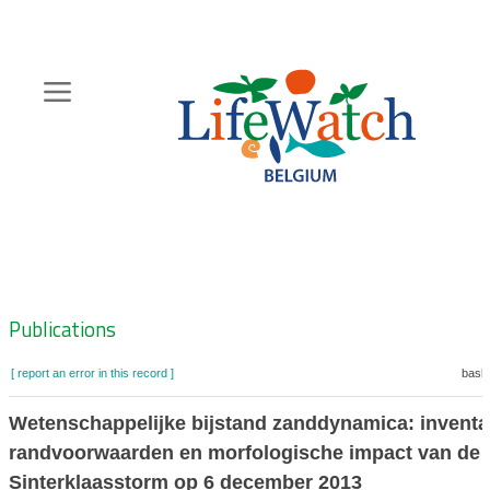
Skip
to
main
content
Hoofdnavigatie
Zoeknavigatie
Publications
[ report an error in this record ]
baske
Wetenschappelijke bijstand zanddynamica: inventar
randvoorwaarden en morfologische impact van de
Sinterklaasstorm op 6 december 2013