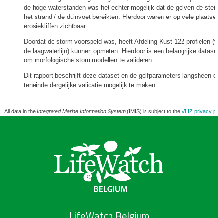
de hoge waterstanden was het echter mogelijk dat de golven de steil
het strand / de duinvoet bereikten. Hierdoor waren er op vele plaatse
erosiekliffen zichtbaar.
Doordat de storm voorspeld was, heeft Afdeling Kust 122 profielen (v
de laagwaterlijn) kunnen opmeten. Hierdoor is een belangrijke datase
om morfologische stormmodellen te valideren.
Dit rapport beschrijft deze dataset en de golfparameters langsheen d
teneinde dergelijke validatie mogelijk te maken.
All data in the
Integrated Marine Information System
(IMIS) is subject to the
VLIZ privacy po
LifeWatch Belgium