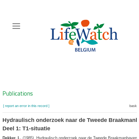
Skip
to
main
content
Hoofdnavigatie
Zoeknavigatie
Publications
[ report an error in this record ]
basket
Hydraulisch onderzoek naar de Tweede Braakmanh
Deel 1: T1-situatie
Dekker, L.
(1985). Hydraulisch onderzoek naar de Tweede Braakmanhaven. 