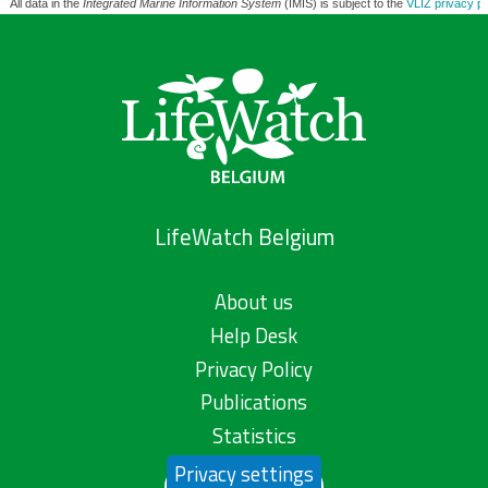
All data in the
Integrated Marine Information System
(IMIS) is subject to the
VLIZ privacy po
LifeWatch Belgium
About us
Help Desk
Privacy Policy
Publications
Statistics
Privacy settings
Contact us