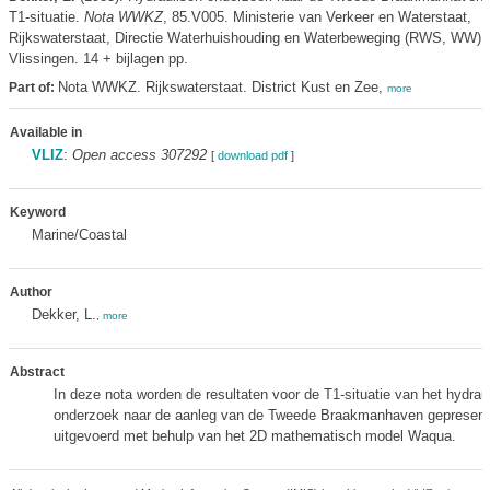
T1-situatie.
Nota WWKZ
, 85.V005. Ministerie van Verkeer en Waterstaat,
Rijkswaterstaat, Directie Waterhuishouding en Waterbeweging (RWS, WW):
Vlissingen. 14 + bijlagen pp.
Nota WWKZ. Rijkswaterstaat. District Kust en Zee,
Part of:
more
Available in
VLIZ
:
Open access 307292
[
download pdf
]
Keyword
Marine/Coastal
Author
Dekker, L.
,
more
Abstract
In deze nota worden de resultaten voor de T1-situatie van het hydrau
onderzoek naar de aanleg van de Tweede Braakmanhaven gepresent
uitgevoerd met behulp van het 2D mathematisch model Waqua.