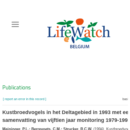
Skip
to
main
content
Hoofdnavigatie
Zoeknavigatie
Publications
[ report an error in this record ]
baske
Kustbroedvogels in het Deltagebied in 1993 met ee
samenvatting van vijftien jaar monitoring 1979-199
Meininger, P.L.; Berrevoets, C.M.; Strucker, R.C.W.
(1994). Kustbroedvoge