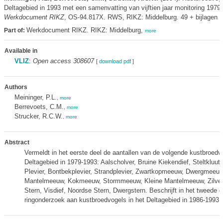
Deltagebied in 1993 met een samenvatting van vijftien jaar monitoring 1979
Werkdocument RIKZ
, OS-94.817X. RWS, RIKZ: Middelburg. 49 + bijlagen p
Werkdocument RIKZ. RIKZ: Middelburg,
Part of:
more
Available in
VLIZ
:
Open access 308607
[
download pdf
]
Authors
Meininger, P.L.
,
more
Berrevoets, C.M.
,
more
Strucker, R.C.W.
,
more
Abstract
Vermeldt in het eerste deel de aantallen van de volgende kustbroedvo
Deltagebied in 1979-1993: Aalscholver, Bruine Kiekendief, Steltkluut,
Plevier, Bontbekplevier, Strandplevier, Zwartkopmeeuw, Dwergmeeuw
Mantelmeeuw, Kokmeeuw, Stormmeeuw, Kleine Mantelmeeuw, Zilve
Stern, Visdief, Noordse Stern, Dwergstern. Beschrijft in het tweede d
ringonderzoek aan kustbroedvogels in het Deltagebied in 1986-1993.