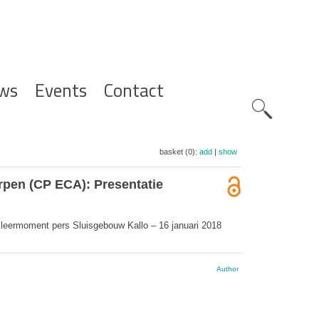
ws
Events
Contact
Zoeknavig
basket (0):
add
|
show
rpen (CP ECA): Presentatie
 leermoment pers Sluisgebouw Kallo – 16 januari 2018
Author