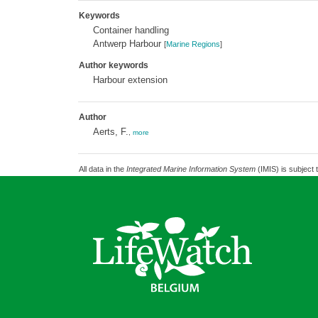
Keywords
Container handling
Antwerp Harbour
[
Marine Regions
]
Author keywords
Harbour extension
Author
Aerts, F.
,
more
All data in the
Integrated Marine Information System
(IMIS) is subject 