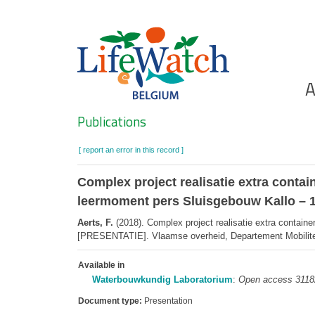
Skip
to
main
content
Ho
A
Search
Publications
[ report an error in this record ]
Complex project realisatie extra conta
leermoment pers Sluisgebouw Kallo – 
Aerts, F.
(2018). Complex project realisatie extra contain
[PRESENTATIE]. Vlaamse overheid, Departement Mobilitei
Available in
Waterbouwkundig Laboratorium
:
Open access 3118
Document type:
Presentation