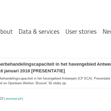
ofdnavigatie
bout
Data & services
User stories
Ne
inerbehandelingscapaciteit in het havengebied Antwe
16 januari 2018 [PRESENTATIE]
erbehandelingscapaciteit in het havengebied Antwerpen (CP ECA): Presentatie
t en Openbare Werken: Brussel. 56 slides pp.
23
[
download pdf
]