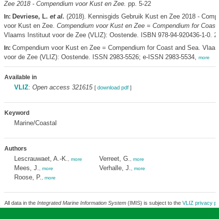
Zee 2018 - Compendium voor Kust en Zee.
pp. 5-22
Devriese, L.
et al.
(2018). Kennisgids Gebruik Kust en Zee 2018 - Com
In:
voor Kust en Zee.
Compendium voor Kust en Zee = Compendium for Coast
Vlaams Instituut voor de Zee (VLIZ): Oostende. ISBN 978-94-920436-1-0. 2
Compendium voor Kust en Zee = Compendium for Coast and Sea. Vlaams
In:
voor de Zee (VLIZ): Oostende. ISSN 2983-5526; e-ISSN 2983-5534,
more
Available in
VLIZ
:
Open access 321615
[
download pdf
]
Keyword
Marine/Coastal
Authors
Lescrauwaet, A.-K.
Verreet, G.
,
more
,
more
Mees, J.
Verhalle, J.
,
more
,
more
Roose, P.
,
more
All data in the
Integrated Marine Information System
(IMIS) is subject to the
VLIZ privacy po