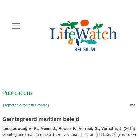
Skip
to
main
content
Hoofdnavigatie
Zoeknavigatie
Publications
[ report an error in this record ]
baske
Geïntegreerd maritiem beleid
Lescrauwaet, A.-K.; Mees, J.; Roose, P.; Verreet, G.; Verhalle, J.
(2018).
Geïntegreerd maritiem beleid,
in
: Devriese, L.
et al.
(Ed.)
Kennisgids Gebrui