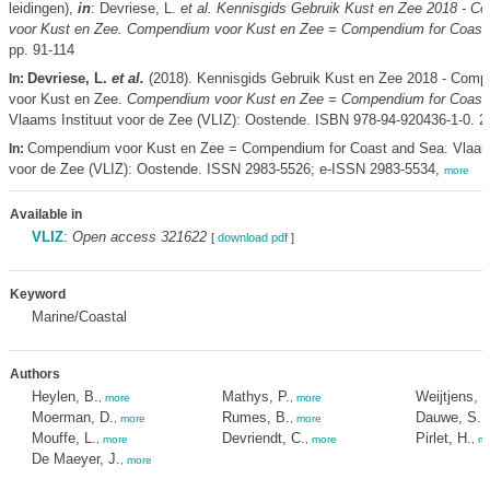
leidingen),
in
: Devriese, L.
et al.
Kennisgids Gebruik Kust en Zee 2018 - C
voor Kust en Zee. Compendium voor Kust en Zee = Compendium for Coast
pp. 91-114
Devriese, L.
et al.
(2018). Kennisgids Gebruik Kust en Zee 2018 - Com
In:
voor Kust en Zee.
Compendium voor Kust en Zee = Compendium for Coast
Vlaams Instituut voor de Zee (VLIZ): Oostende. ISBN 978-94-920436-1-0. 2
Compendium voor Kust en Zee = Compendium for Coast and Sea. Vlaams
In:
voor de Zee (VLIZ): Oostende. ISSN 2983-5526; e-ISSN 2983-5534,
more
Available in
VLIZ
:
Open access 321622
[
download pdf
]
Keyword
Marine/Coastal
Authors
Heylen, B.
Mathys, P.
Weijtjens, 
,
more
,
more
Moerman, D.
Rumes, B.
Dauwe, S.
,
more
,
more
,
Mouffe, L.
Devriendt, C.
Pirlet, H.
,
more
,
more
,
mo
De Maeyer, J.
,
more