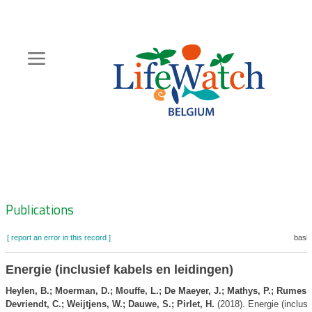
Skip
to
main
content
Hoofdnavigatie
Zoeknavigatie
Publications
[ report an error in this record ]
baske
Energie (inclusief kabels en leidingen)
Heylen, B.; Moerman, D.; Mouffe, L.; De Maeyer, J.; Mathys, P.; Rumes, 
Devriendt, C.; Weijtjens, W.; Dauwe, S.; Pirlet, H.
(2018). Energie (inclusi