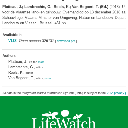
Platteau, J.; Lambrechts, G.; Roels, K.; Van Bogaert, T. (Ed.)
(2018). Uit
voor de Vlaamse land- en tuinbouw: Overhandigd op 13 december 2018 aan
Schauvliege, Vlaams Minister van Omgeving, Natuur en Landbouw. Depart
Landbouw en Visserij: Brussel. 451 pp.
Available in
VLIZ
:
Open access 326137
[
download pdf
]
Authors
Platteau, J.
, editor,
more
Lambrechts, G.
, editor
Roels, K.
, editor
Van Bogaert, T.
, editor,
more
All data in the
Integrated Marine Information System
(IMIS) is subject to the
VLIZ privacy po