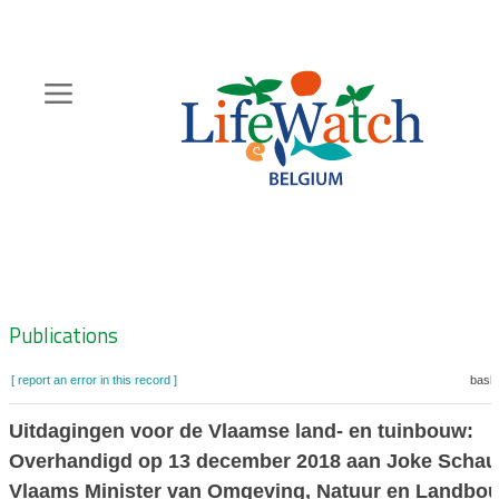
Skip
to
main
content
Hoofdnavigatie
Zoeknavigatie
Publications
[ report an error in this record ]
baske
Uitdagingen voor de Vlaamse land- en tuinbouw:
Overhandigd op 13 december 2018 aan Joke Schauv
Vlaams Minister van Omgeving, Natuur en Landbo