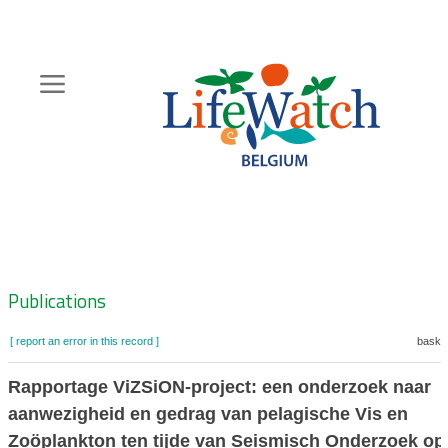
Skip
to
main
content
Hoofdnavigatie
Zoeknavigatie
Publications
[ report an error in this record ]
basket
Rapportage ViZSiON‐project: een onderzoek naar
aanwezigheid en gedrag van pelagische Vis en
Zoöplankton ten tijde van Seismisch Onderzoek op