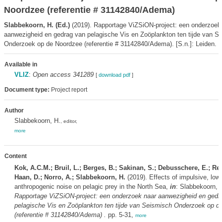
Noordzee (referentie # 31142840/Adema)
Slabbekoorn, H. (Ed.)
(2019). Rapportage ViZSiON‐project: een onderzoek
aanwezigheid en gedrag van pelagische Vis en Zoöplankton ten tijde van S
Onderzoek op de Noordzee (referentie # 31142840/Adema). [S.n.]: Leiden. 4
Available in
VLIZ
:
Open access 341289
[
download pdf
]
Document type:
Project report
Author
Slabbekoorn, H.
, editor,
more
Content
Kok, A.C.M.; Bruil, L.; Berges, B.; Sakinan, S.; Debusschere, E.; Re
Haan, D.; Norro, A.; Slabbekoorn, H.
(2019). Effects of impulsive, low
anthropogenic noise on pelagic prey in the North Sea,
in
: Slabbekoorn, H
Rapportage ViZSiON‐project: een onderzoek naar aanwezigheid en gedr
pelagische Vis en Zoöplankton ten tijde van Seismisch Onderzoek op d
(referentie # 31142840/Adema) .
pp. 5-31,
more