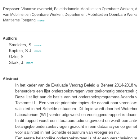
Proposer
: Vlaamse overheid; Beleidsdomein Mobiliteit en Openbare Werken; Vl
van Mobiliteit en Openbare Werken; Departement Mobiliteit en Openbare Werken
Maritieme Toegang
,
more
Authors
Smolders, S.
,
more
Kaptein, S.J.
,
more
Ozkir, S.
Stark, J.
,
more
Abstract
In het kader van de Evaluatie Verdrag Beleid & Beheer 2014-2018 we
beheerders een lijst onderzoeksvragen voor toekomstig onderzoek g
Deze lijst ligt aan de basis van het onderzoeksprogramma Agenda v
Toekomst II. Een van de prioritaire topics die daaruit naar voren kw
saliniteit in het Schelde estuarium. Dit topic wordt door het Waterbo
Laboratorium (WL) verder uitgewerkt en voorliggend rapport is daarin 
In dit rapport wordt een literatuurstudie uitgevoerd en wordt een antw
belangrijke onderzoeksvragen gezocht in een dataanalyse op gemet
voor saliniteit in het Schelde estuarium van vroeger en nu.
Een eerste belangrijke onderzoeksvraag is of er een verschuiving me