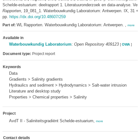
Schelde-estuarium: deelrapport 1. Literatuuronderzoek en data-analyse. Ver
Rapporten
, 19_081_1. Waterbouwkundig Laboratorium: Antwerpen. IX, 31 + 33
pp.
https://dx.doi.org/10.48607/259
WL Rapporten. Waterbouwkundig Laboratorium: Antwerpen. ,
Part of:
more
Available in
Waterbouwkundig Laboratorium
:
Open Repository 409123
[
OWA
]
Document type:
Project report
Keywords
Data
Gradients > Salinity gradients
Hydraulics and sediment > Hydrodynamics > Salt-water intrusion
Literature and desktop study
Properties > Chemical properties > Salinity
Project
AvdT II - Saliniteitsgradiënt Schelde-estuarium,
more
Contact details