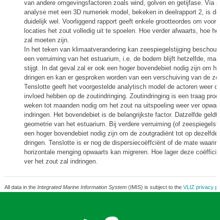
van andere omgevingsfactoren zoals wind, golven en getijfase. Via s
analyse met een 3D numeriek model, bekeken in deelrapport 2, is dez
duidelijk wel. Voorliggend rapport geeft enkele grootteordes om voor
locaties het zout volledig uit te spoelen. Hoe verder afwaarts, hoe hog
zal moeten zijn.
In het teken van klimaatverandering kan zeespiegelstijging beschou
een verruiming van het estuarium, i.e. de bodem blijft hetzelfde, maar
stijgt. In dat geval zal er ook een hoger bovendebiet nodig zijn om he
dringen en kan er gesproken worden van een verschuiving van de zou
Tenslotte geeft het voorgestelde analytisch model de actoren weer di
invloed hebben op de zoutindringing. Zoutindringing is een traag proce
weken tot maanden nodig om het zout na uitspoeling weer ver opwaar
indringen. Het bovendebiet is de belangrijkste factor. Datzelfde geldt
geometrie van het estuarium. Bij verdere verruiming (of zeespiegelstij
een hoger bovendebiet nodig zijn om de zoutgradiënt tot op dezelfde 
dringen. Tenslotte is er nog de dispersiecoëffciënt of de mate waarin 
horizontale menging opwaarts kan migreren. Hoe lager deze coëffici
ver het zout zal indringen.
All data in the
Integrated Marine Information System
(IMIS) is subject to the
VLIZ privacy po