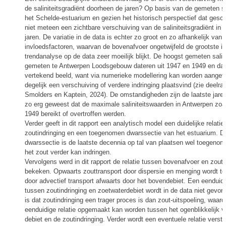
de saliniteitsgradiënt doorheen de jaren? Op basis van de gemeten sal
het Schelde-estuarium en gezien het historisch perspectief dat gesch
niet meteen een zichtbare verschuiving van de saliniteitsgradiënt in 
jaren. De variatie in de data is echter zo groot en zo afhankelijk van 
invloedsfactoren, waarvan de bovenafvoer ongetwijfeld de grootste is
trendanalyse op de data zeer moeilijk blijkt. De hoogst gemeten salin
gemeten te Antwerpen Loodsgebouw dateren uit 1947 en 1949 en dat
vertekend beeld, want via numerieke modellering kan worden aangeto
degelijk een verschuiving of verdere indringing plaatsvind (zie deelrap
Smolders en Kaptein, 2024). De omstandigheden zijn de laatste jaren
zo erg geweest dat de maximale saliniteitswaarden in Antwerpen zoa
1949 bereikt of overtroffen werden.
Verder geeft in dit rapport een analytisch model een duidelijke relati
zoutindringing en een toegenomen dwarssectie van het estuarium. D
dwarssectie is de laatste decennia op tal van plaatsen wel toegeno
het zout verder kan indringen.
Vervolgens werd in dit rapport de relatie tussen bovenafvoer en zouti
bekeken. Opwaarts zouttransport door dispersie en menging wordt t
door advectief transport afwaarts door het bovendebiet. Een eenduidig
tussen zoutindringing en zoetwaterdebiet wordt in de data niet gevo
is dat zoutindringing een trager proces is dan zout-uitspoeling, waar
eenduidige relatie opgemaakt kan worden tussen het ogenblikkelijk 
debiet en de zoutindringing. Verder wordt een eventuele relatie versto