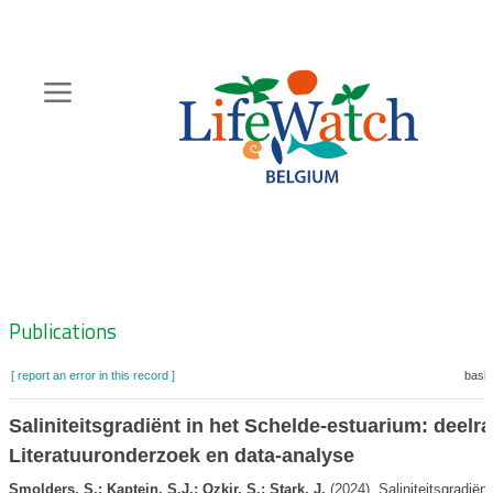
Skip
to
main
content
Hoofdnavigatie
Zoeknavigatie
Publications
[ report an error in this record ]
baske
Saliniteitsgradiënt in het Schelde-estuarium: deelra
Literatuuronderzoek en data-analyse
Smolders, S.; Kaptein, S.J.; Ozkir, S.; Stark, J.
(2024). Saliniteitsgradiënt