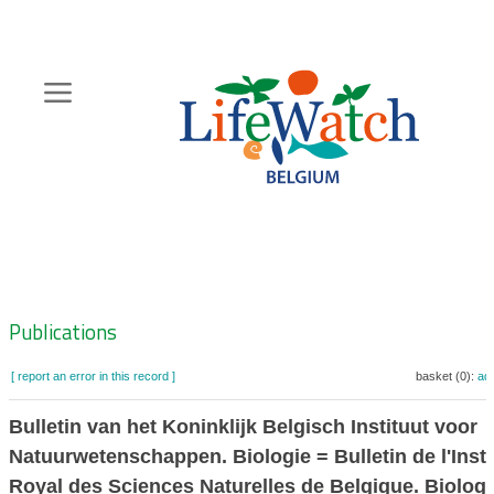
Skip
to
main
content
Hoofdnavigatie
Zoeknavigatie
Publications
[ report an error in this record ]
basket (0):
ad
Bulletin van het Koninklijk Belgisch Instituut voor
Natuurwetenschappen. Biologie = Bulletin de l'Insti
Royal des Sciences Naturelles de Belgique. Biologi