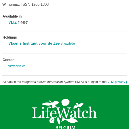
Wimereux. ISSN 1265-1303
Available in
VLIZ
[44485]
Holdings
Vlaams Instituut voor de Zee
show/hide
Content
view articles
All data in the
Integrated Marine Information System
(IMIS) is subject to the
VLIZ privacy po