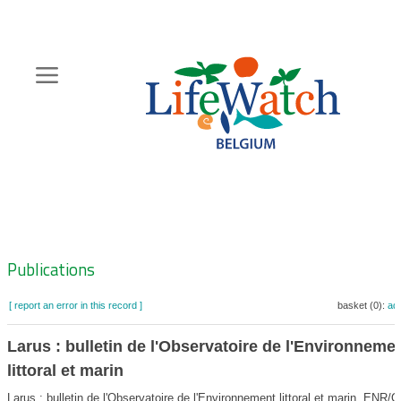
Skip
to
main
content
Hoofdnavigatie
Zoeknavigatie
Publications
[ report an error in this record ]
basket (0):
ad
Larus : bulletin de l'Observatoire de l'Environneme
littoral et marin
Larus : bulletin de l'Observatoire de l'Environnement littoral et marin. ENR