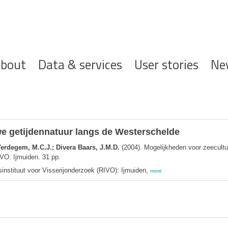
ofdnavigatie
bout
Data & services
User stories
Ne
we getijdennatuur langs de Westerschelde
erdegem, M.C.J.; Divera Baars, J.M.D.
(2004). Mogelijkheden voor zeecultu
VO: Ijmuiden. 31 pp.
ksinstituut voor Visserijonderzoek (RIVO): Ijmuiden,
more