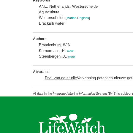
Keywords
ANE, Netherlands, Westerschelde
Aquaculture
Westerschelde
[
Marine Regions
]
Brackish water
Authors
Brandenburg, W.A.
Kamermans, P.
,
more
Steenbergen, J.
,
more
Abstract
Doel van de studie
Verkenning potenties nieuwe geti
All data in the
Integrated Marine Information System
(IMIS) is subject 