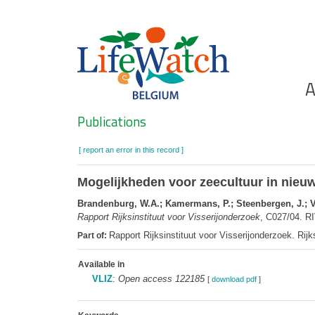
Skip
to
main
content
Ho
A
Search
Publications
[ report an error in this record ]
Mogelijkheden voor zeecultuur in nieu
Brandenburg, W.A.; Kamermans, P.; Steenbergen, J.; V
Rapport Rijksinstituut voor Visserijonderzoek
, C027/04. RI
Rapport Rijksinstituut voor Visserijonderzoek. Rij
Part of:
Available in
VLIZ
:
Open access 122185
[
download pdf
]