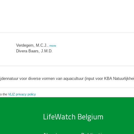
Verdegem, M.C.J.
,
more
Divera Baars, J.M.D.
jdennatuur voor diverse vormen van aquacultuur (input voor KBA Natuurlijkheid 
to the
VLIZ privacy policy
LifeWatch Belgium