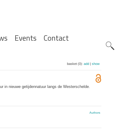
ws
Events
Contact
Zoeknavig
basket (0):
add
|
show
ur in nieuwe getijdennatuur langs de Westerschelde.
Authors