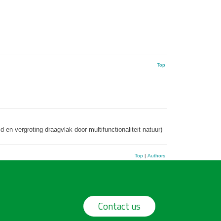
Top
en vergroting draagvlak door multifunctionaliteit natuur)
Top
|
Authors
Contact us