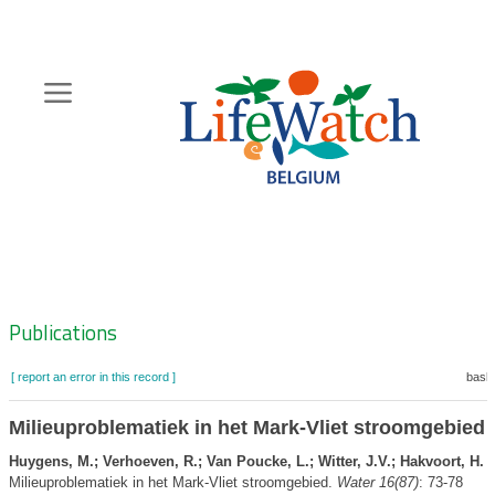
Skip
to
main
content
Hoofdnavigatie
Zoeknavigatie
Publications
[ report an error in this record ]
baske
Milieuproblematiek in het Mark-Vliet stroomgebied
Huygens, M.; Verhoeven, R.; Van Poucke, L.; Witter, J.V.; Hakvoort, H.
(
Milieuproblematiek in het Mark-Vliet stroomgebied.
Water 16(87)
: 73-78