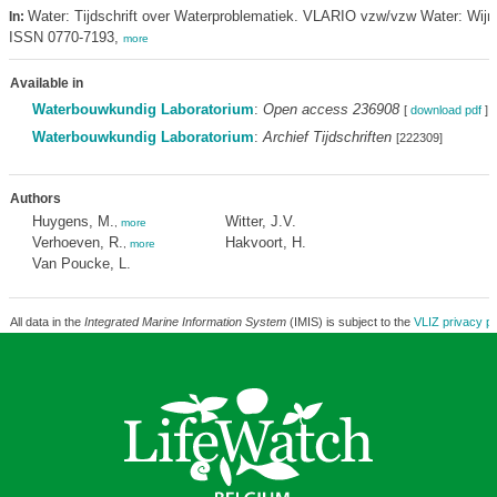
Water: Tijdschrift over Waterproblematiek. VLARIO vzw/vzw Water: Wij
In:
ISSN 0770-7193,
more
Available in
Waterbouwkundig Laboratorium
:
Open access 236908
[
download pdf
]
Waterbouwkundig Laboratorium
:
Archief Tijdschriften
[222309]
Authors
Huygens, M.
Witter, J.V.
,
more
Verhoeven, R.
Hakvoort, H.
,
more
Van Poucke, L.
All data in the
Integrated Marine Information System
(IMIS) is subject to the
VLIZ privacy po