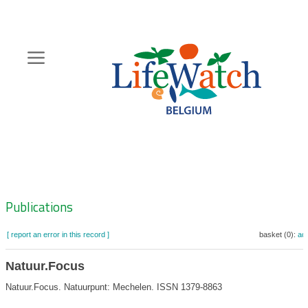
Skip
to
main
content
Hoofdnavigatie
Zoeknavigatie
Publications
[ report an error in this record ]
basket (0):
ad
Natuur.Focus
Natuur.Focus. Natuurpunt: Mechelen. ISSN 1379-8863