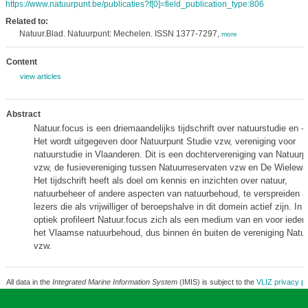
https://www.natuurpunt.be/publicaties?f[0]=field_publication_type:806
Related to:
Natuur.Blad. Natuurpunt: Mechelen. ISSN 1377-7297,
more
Content
view articles
Abstract
Natuur.focus is een driemaandelijks tijdschrift over natuurstudie en -
Het wordt uitgegeven door Natuurpunt Studie vzw, vereniging voor
natuurstudie in Vlaanderen. Dit is een dochtervereniging van Natuurp
vzw, de fusievereniging tussen Natuurreservaten vzw en De Wielewa
Het tijdschrift heeft als doel om kennis en inzichten over natuur,
natuurbeheer of andere aspecten van natuurbehoud, te verspreiden 
lezers die als vrijwilliger of beroepshalve in dit domein actief zijn. In
optiek profileert Natuur.focus zich als een medium van en voor ieder
het Vlaamse natuurbehoud, dus binnen én buiten de vereniging Natu
vzw.
All data in the
Integrated Marine Information System
(IMIS) is subject to the
VLIZ privacy po