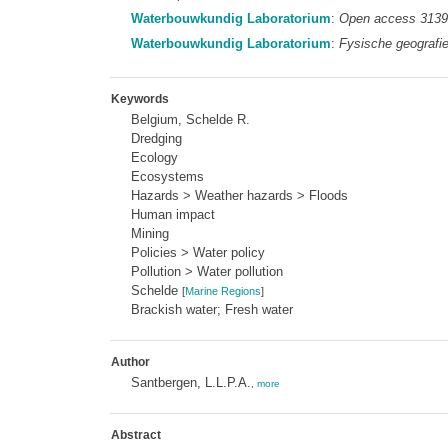
Waterbouwkundig Laboratorium
:
Open access 3139
Waterbouwkundig Laboratorium
:
Fysische geograf
Keywords
Belgium, Schelde R.
Dredging
Ecology
Ecosystems
Hazards > Weather hazards > Floods
Human impact
Mining
Policies > Water policy
Pollution > Water pollution
Schelde
[
Marine Regions
]
Brackish water; Fresh water
Author
Santbergen, L.L.P.A.
,
more
Abstract