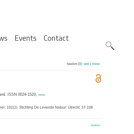
ws
Events
Contact
Zoeknavig
basket (0):
add
|
show
land. ISSN 0024-1520,
more
eer
, 102(2). Stichting De Levende Natuur: Utrecht. 37-106
Author