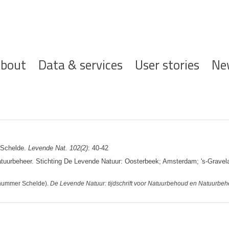
ofdnavigatie
bout
Data & services
User stories
Ne
 Schelde.
Levende Nat. 102(2)
: 40-42
Natuurbeheer. Stichting De Levende Natuur: Oosterbeek; Amsterdam; 's-Grave
anummer Schelde).
De Levende Natuur: tijdschrift voor Natuurbehoud en Natuurbeh