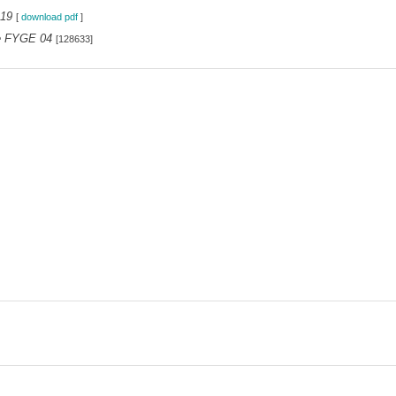
19
[
download pdf
]
ie FYGE 04
[128633]