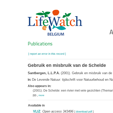
Skip
to
main
content
Ho
A
Search
Publications
[ report an error in this record ]
Gebruik en misbruik van de Schelde
Santbergen, L.L.P.A.
(2001). Gebruik en misbruik van de
De Levende Natuur: tijdschrift voor Natuurbehoud en 
In:
Also appears in:
(2001). De Schelde: een rivier met vele gezichten (Them
pp.,
more
Available in
VLIZ
:
Open access 343496
[
download pdf
]