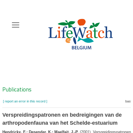
Skip
to
main
content
Hoofdnavigatie
Zoeknavigatie
Publications
[ report an error in this record ]
baske
Verspreidingspatronen en bedreigingen van de
arthropodenfauna van het Schelde-estuarium
Hendrickx, F.; Desender, K.; Maelfait, J.-P.
(2001). Verspreidingspatronen 