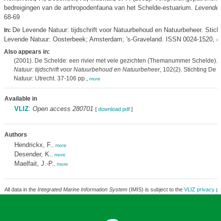
bedreigingen van de arthropodenfauna van het Schelde-estuarium.
Levende 
68-69
De Levende Natuur: tijdschrift voor Natuurbehoud en Natuurbeheer. Stich
In:
Levende Natuur: Oosterbeek; Amsterdam; 's-Graveland. ISSN 0024-1520,
m
Also appears in:
(2001). De Schelde: een rivier met vele gezichten (Themanummer Schelde).
Natuur: tijdschrift voor Natuurbehoud en Natuurbeheer
, 102(2). Stichting De
Natuur: Utrecht. 37-106 pp.,
more
Available in
VLIZ
:
Open access 280701
[
download pdf
]
Authors
Hendrickx, F.
,
more
Desender, K.
,
more
Maelfait, J.-P.
,
more
All data in the
Integrated Marine Information System
(IMIS) is subject to the
VLIZ privacy po