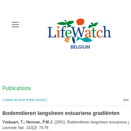
Skip
to
main
content
Hoofdnavigatie
Zoeknavigatie
Publications
[ report an error in this record ]
baske
Bodemdieren langsheen estuariene gradiënten
Ysebaert, T.; Herman, P.M.J.
(2001). Bodemdieren langsheen estuariene gr
Levende Nat. 102(2)
: 74-78