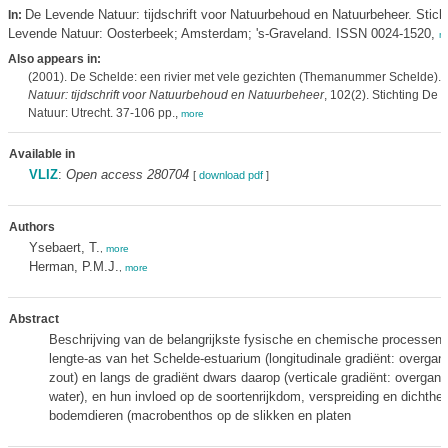
De Levende Natuur: tijdschrift voor Natuurbehoud en Natuurbeheer. Stich
In:
Levende Natuur: Oosterbeek; Amsterdam; 's-Graveland. ISSN 0024-1520,
m
Also appears in:
(2001). De Schelde: een rivier met vele gezichten (Themanummer Schelde).
Natuur: tijdschrift voor Natuurbehoud en Natuurbeheer
, 102(2). Stichting De
Natuur: Utrecht. 37-106 pp.,
more
Available in
VLIZ
:
Open access 280704
[
download pdf
]
Authors
Ysebaert, T.
,
more
Herman, P.M.J.
,
more
Abstract
Beschrijving van de belangrijkste fysische en chemische processen 
lengte-as van het Schelde-estuarium (longitudinale gradiënt: overgan
zout) en langs de gradiënt dwars daarop (verticale gradiënt: overgan
water), en hun invloed op de soortenrijkdom, verspreiding en dichthei
bodemdieren (macrobenthos op de slikken en platen