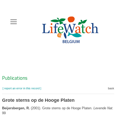
Skip
to
main
content
Hoofdnavigatie
Zoeknavigatie
Publications
[ report an error in this record ]
basket
Grote sterns op de Hooge Platen
Beijersbergen, R.
(2001). Grote sterns op de Hooge Platen.
Levende Nat. 1
99