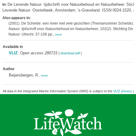
De Levende Natuur: tijdschrift voor Natuurbehoud en Natuurbeheer. Stich
In:
Levende Natuur: Oosterbeek; Amsterdam; 's-Graveland. ISSN 0024-1520,
m
Also appears in:
(2001). De Schelde: een rivier met vele gezichten (Themanummer Schelde).
Natuur: tijdschrift voor Natuurbehoud en Natuurbeheer
, 102(2). Stichting De
Natuur: Utrecht. 37-106 pp.,
more
Available in
VLIZ
:
Open access 280715
[
download pdf
]
Author
Beijersbergen, R.
,
more
All data in the
Integrated Marine Information System
(IMIS) is subject to the
VLIZ privacy po