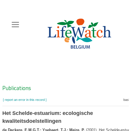
Skip
to
main
content
Hoofdnavigatie
Zoeknavigatie
Publications
[ report an error in this record ]
baske
Het Schelde-estuarium: ecologische
kwaliteitsdoelstellingen
de Deckere, E.M.G.T.; Ysebaert, T.J.; Meire, P.
(2001). Het Schelde-estua