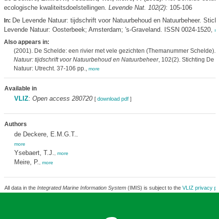
ecologische kwaliteitsdoelstellingen.
Levende Nat. 102(2)
: 105-106
De Levende Natuur: tijdschrift voor Natuurbehoud en Natuurbeheer. Stich
In:
Levende Natuur: Oosterbeek; Amsterdam; 's-Graveland. ISSN 0024-1520,
m
Also appears in:
(2001). De Schelde: een rivier met vele gezichten (Themanummer Schelde).
Natuur: tijdschrift voor Natuurbehoud en Natuurbeheer
, 102(2). Stichting De
Natuur: Utrecht. 37-106 pp.,
more
Available in
VLIZ
:
Open access 280720
[
download pdf
]
Authors
de Deckere, E.M.G.T.
,
more
Ysebaert, T.J.
,
more
Meire, P.
,
more
All data in the
Integrated Marine Information System
(IMIS) is subject to the
VLIZ privacy po