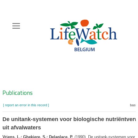
Skip
to
main
content
Hoofdnavigatie
Zoeknavigatie
Publications
[ report an error in this record ]
baske
De unitank-systemen voor biologische nutriëntverw
uit afvalwaters
Vriens, L.; Ghekiere, S.; Delaplace, P.
(1990). De unitank-systemen voor b