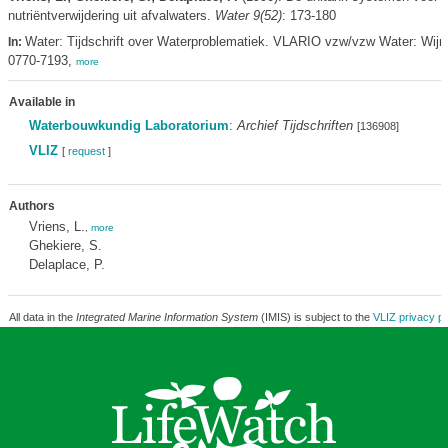
nutriëntverwijdering uit afvalwaters.
Water 9(52)
: 173-180
Water: Tijdschrift over Waterproblematiek. VLARIO vzw/vzw Water: Wij
In:
0770-7193,
more
Available in
Waterbouwkundig Laboratorium
:
Archief Tijdschriften
[136908]
VLIZ
[
request
]
Authors
Vriens, L.
,
more
Ghekiere, S.
Delaplace, P.
All data in the
Integrated Marine Information System
(IMIS) is subject to the
VLIZ privacy po