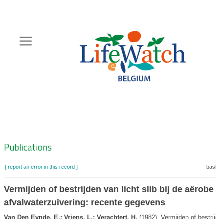
Skip
to
main
content
Hoofdnavigatie
Zoeknavigatie
Publications
[ report an error in this record ]
baske
Vermijden of bestrijden van licht slib bij de aërobe
afvalwaterzuivering: recente gegevens
Van Den Eynde, E.; Vriens, L.; Verachtert, H.
(1982). Vermijden of bestrijd