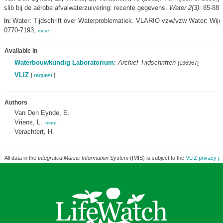
slib bij de aërobe afvalwaterzuivering: recente gegevens.
Water 2(3)
: 85-88
Water: Tijdschrift over Waterproblematiek. VLARIO vzw/vzw Water: Wij
In:
0770-7193,
more
Available in
Waterbouwkundig Laboratorium
:
Archief Tijdschriften
[136967]
VLIZ
[
request
]
Authors
Van Den Eynde, E.
Vriens, L.
,
more
Verachtert, H.
All data in the
Integrated Marine Information System
(IMIS) is subject to the
VLIZ privacy po