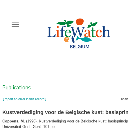
Skip
to
main
content
Hoofdnavigatie
Zoeknavigatie
Publications
[ report an error in this record ]
basket
Kustverdediging voor de Belgische kust: basisprin
Coppens, M.
(1996). Kustverdediging voor de Belgische kust: basisprincipes
Universiteit Gent: Gent. 101 pp.