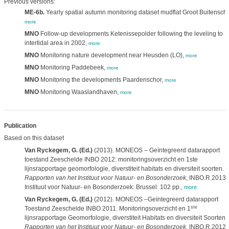
Previous versions:
ME-6b.
Yearly spatial autumn monitoring dataset mudflat Groot Buitenscho
more
MNO
Follow-up developments Ketenissepolder following the leveling to
intertidal area in 2002,
more
MNO
Monitoring nature development near Heusden (LO),
more
MNO
Monitoring Paddebeek,
more
MNO
Monitoring the developments Paardenschor,
more
MNO
Monitoring Waaslandhaven,
more
Publication
Based on this dataset
Van Ryckegem, G. (Ed.)
(2013). MONEOS – Geïntegreerd datarapport
toestand Zeeschelde INBO 2012: monitoringsoverzicht en 1ste
lijnsrapportage geomorfologie, diverstiteit habitats en diversiteit soorten.
Rapporten van het Instituut voor Natuur- en Bosonderzoek
, INBO.R.2013.
Instituut voor Natuur- en Bosonderzoek: Brussel. 102 pp.
,
more
Van Ryckegem, G. (Ed.)
(2012). MONEOS –Geïntegreerd datarapport
ste
Toestand Zeeschelde INBO 2011. Monitoringsoverzicht en 1
lijnsrapportage Geomorfologie, diverstiteit Habitats en diversiteit Soorten.
Rapporten van het Instituut voor Natuur- en Bosonderzoek
, INBO.R.2012.