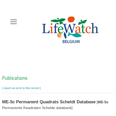
Skip
to
main
content
Hoofdnavigatie
Zoeknavigatie
Publications
[ report an error in this record ]
ME-5c
Permanent Quadrats Scheldt Database
[
ME-5c
Permanente Kwadraten Schelde databank]