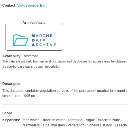
Contact:
Vandevoorde, Bart
Archived data
Availability:
Restricted
The data are withheld from general circulation and disclosure but access may be obtained 
a case-by-case basis through negotiation
Description
This database contains vegetation surveys of the permanent quadrat in around th
scheldt from 1995 on .
Scope
Keywords:
Fresh water · Brackish water · Terrestrial · Algae · Brackish zone ·
Freshwaters · Tidal marshes · Vegetation · Scheldt Estuary · Zeesche