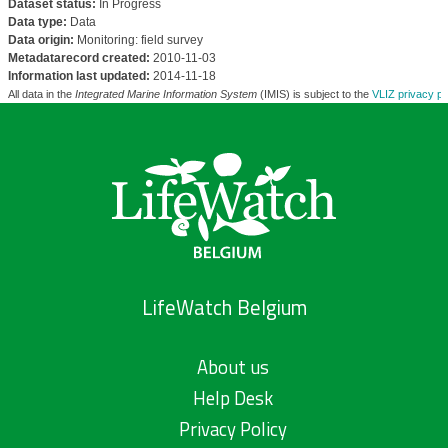
Dataset status:
In Progress
Data type:
Data
Data origin:
Monitoring: field survey
Metadatarecord created:
2010-11-03
Information last updated:
2014-11-18
All data in the
Integrated Marine Information System
(IMIS) is subject to the
VLIZ privacy po
LifeWatch Belgium
About us
Help Desk
Privacy Policy