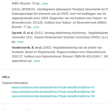
INBO: Brussel. 70 pp.
,
more
(2011). MONEOS –Geïntegreerd datarapport Toestand Zeeschelde tot 200
Datarapportage ten behoeve van de VNSC voor het vastleggen van de
uitgangssituatie anno 2009.
Rapporten van het Instituut voor Natuur- en
Bosonderzoek
, 2011(8). Instituut voor Natuur- en Bosonderzoek (INBO):
Brussel. 77 pp.
,
more
Spronk, G.
et al.
(2011). Verslag afstemming monitoring - Vegetatiekarteri
november 2011. Vlaams Nederlandse Schelde Commissie (VNSC): [s.l.]. 
pp.
,
more
Vandevoorde, B.
et al.
(2002). Vegetatiekartering van de polder van
Kruibeke, Bazel en Rupelmonde.
Rapport Instituut voor Natuurbehoud
,
2002.07. Instituut voor Natuurbehoud: Brussel. ISBN 90-403-0169-7. 180 
appendices pp.
,
more
URLs
Dataset information:
www.scheldemonitor.be/datafiches/?task=detailfiche&fiche=47
www.scheldemonitor.be/datafiches/?task=detailfiche&fiche=48
www.scheldemonitor.be/datafiches/?task=detailfiche&fiche=58