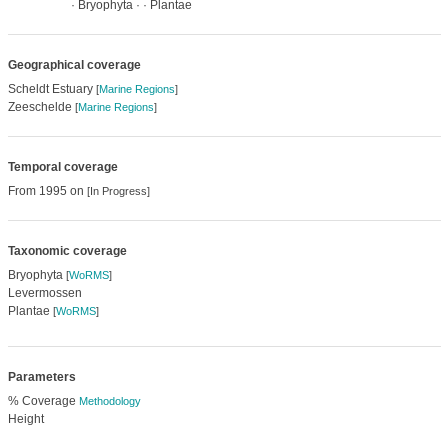
· Bryophyta ·
· Plantae
Geographical coverage
Scheldt Estuary
[
Marine Regions
]
Zeeschelde
[
Marine Regions
]
Temporal coverage
From 1995 on
[In Progress]
Taxonomic coverage
Bryophyta
[
WoRMS
]
Levermossen
Plantae
[
WoRMS
]
Parameters
% Coverage
Methodology
Height