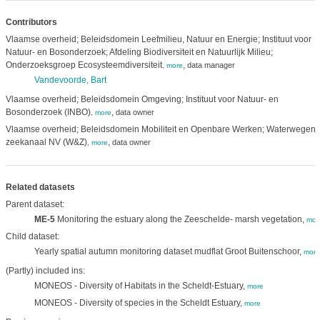
Contributors
Vlaamse overheid; Beleidsdomein Leefmilieu, Natuur en Energie; Instituut voor
Natuur- en Bosonderzoek; Afdeling Biodiversiteit en Natuurlijk Milieu;
Onderzoeksgroep Ecosysteemdiversiteit
,
data manager
,
more
Vandevoorde, Bart
Vlaamse overheid; Beleidsdomein Omgeving; Instituut voor Natuur- en
Bosonderzoek (INBO)
,
data owner
,
more
Vlaamse overheid; Beleidsdomein Mobiliteit en Openbare Werken; Waterwegen 
zeekanaal NV (W&Z)
,
data owner
,
more
Related datasets
Parent dataset:
ME-5
Monitoring the estuary along the Zeeschelde- marsh vegetation,
mor
Child dataset:
Yearly spatial autumn monitoring dataset mudflat Groot Buitenschoor,
more
(Partly) included ins:
MONEOS - Diversity of Habitats in the Scheldt-Estuary,
more
MONEOS - Diversity of species in the Scheldt Estuary,
more