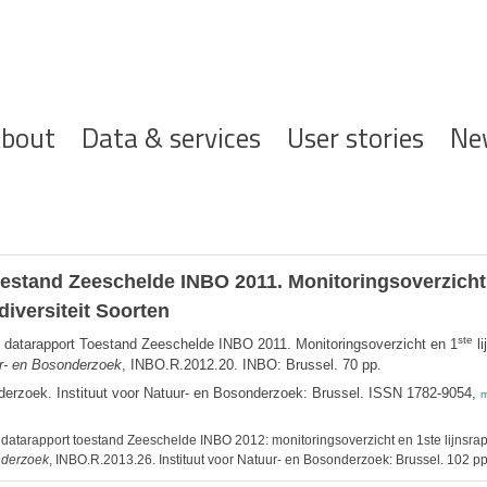
ofdnavigatie
bout
Data & services
User stories
Ne
stand Zeeschelde INBO 2011. Monitoringsoverzicht
diversiteit Soorten
ste
atarapport Toestand Zeeschelde INBO 2011. Monitoringsoverzicht en 1
li
ur- en Bosonderzoek
, INBO.R.2012.20. INBO: Brussel. 70 pp.
nderzoek. Instituut voor Natuur- en Bosonderzoek: Brussel. ISSN 1782-9054,
m
arapport toestand Zeeschelde INBO 2012: monitoringsoverzicht en 1ste lijnsrapport
nderzoek
, INBO.R.2013.26. Instituut voor Natuur- en Bosonderzoek: Brussel. 102 pp