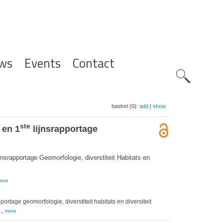
ws
Events
Contact
Zoeknavig
basket (0):
add
|
show
ste
 en 1
lijnsrapportage
jnsrapportage Geomorfologie, diverstiteit Habitats en
ore
age geomorfologie, diverstiteit habitats en diversiteit
.,
more