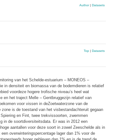
Author
|
Datasets
Top
|
Datasets
monitoring van het Schelde-estuarium – MONEOS –
in densiteit en biomassa van de bodemdieren is relatief
rgebied voordeze hogere trofische niveau’s heel wat
 en het traject Melle – Gentbruggezijn relatief van
d bekomen voor vissen in deZoetwaterzone van de
ne zone is de toestand van het visbestandachteruit gegaan
e. Spiering en Fint, twee trekvissoorten, zwemmen
 in de soortdiversiteitsdata. Er was in 2012 een
hoge aantallen voor deze soort in zowel Zeeschelde als in
ot een overwinteringspercentage lager dan 1% voor de
centagesteeds hoger gebleven dan 1% en is de trend de