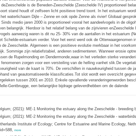
In deZeeschelde is de Beneden-Zeeschelde (Zeeschelde IV) proportioneel belan
ort stand houdt of zelfseen licht positieve trend toont. In het estuarium w
het waterlichaam Dijle – Zenne en ook opde Zenne als rivier! Globaal gesprok
. Sinds medio jaren 2000 is proportioneel vooral het aandeelvogels in de oli
belangrijk. Hierdoor is het relatief belang van de zijrivieren enZeeschelde I (
ogels aanwezig waren is dit nu 25- 30% van de aantallen in het estuarium (Ne
et Schelde-estuarium verder. Voor het eerst werd ook de Otterwaargenomen in
 de Zeeschelde. Algemeen is een positieve evolutie merkbaar in het voorko
lijk. Sommige zijn relatiefstabiel, anderen sedimenteren. Wanneer erosie optre
ussen de Rupelmonding en Dendermonde,waar in het verleden sterke verandering
de fenomenen zorgen voor een versteiling van de helling vanhet slik.De veget
keurigheid van de kaart is 70%. De verschillen in nauwkeurigheid tussen de ja
ehand van geautomatiseerde klassificaties.Tot slot wordt een overzicht gege
geleken tussen 2001 en 2010. Enkele opvallende veranderingenworden beschr
Melle-Gentbrugge, een belangrijke bijdrage geleverdhebben om de dalende
elgium; (2021): ME-1 Monitoring the estuary along the Zeeschelde - breeding b
elgium; (2021): ME-2 Monitoring the estuary along the Zeeschelde - waterbird
lands Institute of Ecology; Centre for Estuarine and Marine Ecology, Nethe
sid=588,
more