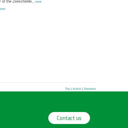
y of the Zeeschelde.,
more
more
Top
|
Author
|
Datasets
Contact us