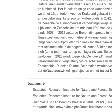
laatste jaren eerder variërend tussen 1.5 en 4 %. 
de Krakeend. Het is ook de enige zone waar deze so
werd het 1% criterium voor de Krakeend gehaald in 
af van debelangrijkste soorten watervogels in 2012
de Zeeschelde zijnmomenteel verhoudingsgewijs even 
zijrivieren en Zeeschelde I minderdan 10% van de v
sinds 2008.In 2012 zette de Bever zijn opmars in h
Grijze zeehond werd voor heteerst waargenomen op
langsheen de slikprofielen zijn vaak locatieafhanke
met sedimentatie in de hogere slikzone. Slikken t
zich (totnu toe) maar tot op een lager niveau. Bei
gevlogen in 2011 wordt toegelicht.De ‘overall’ nauw
veranderingen in vegetatietypes te schetsen aan d
Zeeschelde, Rupelen Durme. De arealen worden ver
dat deNatuurontwikkelingsprojecten en het traject 
Datasets
(14)
Estuaries. Research Institute for Nature and Forest: B
Estuaries. Research Institute for Nature and Forest: B
Hummel H. 2006: Benthos Westerschelde (MOVE). Nether
http://mda.nioo.knaw.nl/imis.php?module=dataset&da