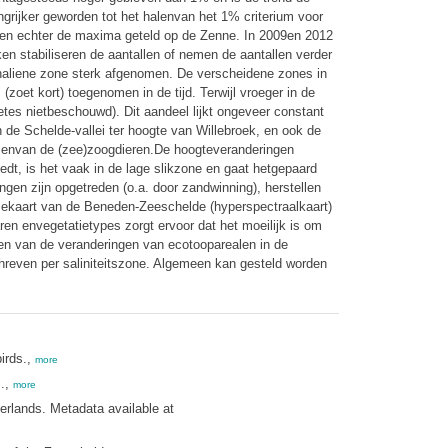
grijker geworden tot het halenvan het 1% criterium voor
orden echter de maxima geteld op de Zenne. In 2009en 2012
en stabiliseren de aantallen of nemen de aantallen verder
gohaliene zone sterk afgenomen. De verscheidene zones in
zoet kort) toegenomen in de tijd. Terwijl vroeger in de
tes nietbeschouwd). Dit aandeel lijkt ongeveer constant
 de Schelde-vallei ter hoogte van Willebroek, en ook de
menvan de (zee)zoogdieren.De hoogteveranderingen
edt, is het vaak in de lage slikzone en gaat hetgepaard
en zijn opgetreden (o.a. door zandwinning), herstellen
atiekaart van de Beneden-Zeeschelde (hyperspectraalkaart)
ren envegetatietypes zorgt ervoor dat het moeilijk is om
ven van de veranderingen van ecotooparealen in de
even per saliniteitszone. Algemeen kan gesteld worden
irds.,
more
s.,
more
rlands. Metadata available at