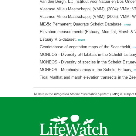
Van den Bergh, E.; Instituut voor Natuur en Bos Onder
Vlaamse Milieu Maatschappij (VMM); (2004): VMM: VM
Vlaamse Milieu Maatschappij (VMM); (2005): VMM: Wa
ME-5c
Permanent Quadrats Scheldt Database,
more
Elevation measurements (Estuary, Mud flat, Marsh &
Estuary VIS-dataset,
more
Geodatabase of vegetation maps of the Seascheldt,
mo
MONEOS - Diversity of Habitats in the Scheldt-Estuar
MONEOS - Diversity of species in the Scheldt Estuar
MONEOS - Morphodynamics in the Scheldt Estuary,
m
Tidal Mudflat and marsh elevation transects in the Ze
All data in the
Integrated Marine Information System
(IMIS) is subject 