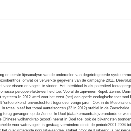
ting en eerste lijnsanalyse van de onderdelen van degeïntegreerde systeem
ozoöbenthos’ omvat de verwerkte gegevens van de campagne 2011. Deevolutie 
sel voor vissen en vogels te vinden. Het intertidaal is als potentieel foeragee
omassa peroppervlakte-eenheid toe. Vooral de zijrivieren Rupel, Zenne, Durme
het systeem.In 2012 werd voor het eerst (net) een goede ecologische toestan
jft ‘ontoereikend’ enverslechtert tegenover vorige jaren. Ook in de Mesohalie
. In totaal bleef het totaal aantalsoorten (33 in 2012) stabiel in de Zeescheld
g terug gevangen op de Zenne. In Doel (data kerncentrale)veranderde er weinig
e Chinese wolhandkrab (exoot) neemt in Doel toe, ook de bijvangsten toonden
eschelde voor watervogels is gestaag verminderd sinds de periode2001-2004 t
t het overwinterende populatie-aandeel stabiel. Voor de Krakeend is het per