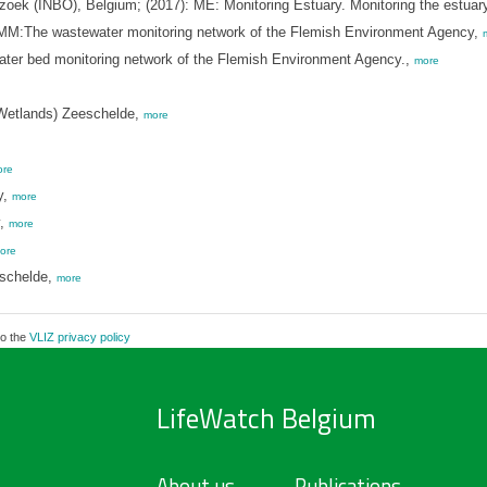
zoek (INBO), Belgium; (2017): ME: Monitoring Estuary. Monitoring the estuar
M:The wastewater monitoring network of the Flemish Environment Agency,
ter bed monitoring network of the Flemish Environment Agency.,
more
 Wetlands) Zeeschelde,
more
re
y,
more
y,
more
ore
eschelde,
more
to the
VLIZ privacy policy
LifeWatch Belgium
About us
Publications