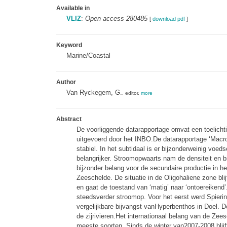
Available in
VLIZ
:
Open access 280485
[
download pdf
]
Keyword
Marine/Coastal
Author
Van Ryckegem, G.
, editor,
more
Abstract
De voorliggende datarapportage omvat een toelich
uitgevoerd door het INBO.De datarapportage ‘Macr
stabiel. In het subtidaal is er bijzonderweinig voed
belangrijker. Stroomopwaarts nam de densiteit en bi
bijzonder belang voor de secundaire productie in 
Zeeschelde. De situatie in de Oligohaliene zone bli
en gaat de toestand van ‘matig’ naar ‘ontoereikend’
steedsverder stroomop. Voor het eerst werd Spierin
vergelijkbare bijvangst vanHyperbenthos in Doel. D
de zijrivieren.Het internationaal belang van de Ze
meeste soorten. Sinds de winter van2007-2008 blijf