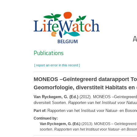
Skip
to
main
content
Ho
A
Search
Publications
[ report an error in this record ]
MONEOS –Geïntegreerd datarapport Toe
Geomorfologie, diverstiteit Habitats en 
Van Ryckegem, G. (Ed.)
(2012). MONEOS –Geïntegreerd d
diversiteit Soorten.
Rapporten van het Instituut voor Natu
Rapporten van het Instituut voor Natuur- en Boso
Part of:
Continued by:
Van Ryckegem, G. (Ed.)
(2013). MONEOS – Geïntegreerd dat
soorten.
Rapporten van het Instituut voor Natuur- en Boso