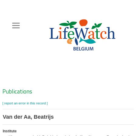
Skip
to
main
content
Hoofdnavigatie
Zoeknavigatie
Publications
[ report an error in this record ]
Van der Aa, Beatrijs
Institute