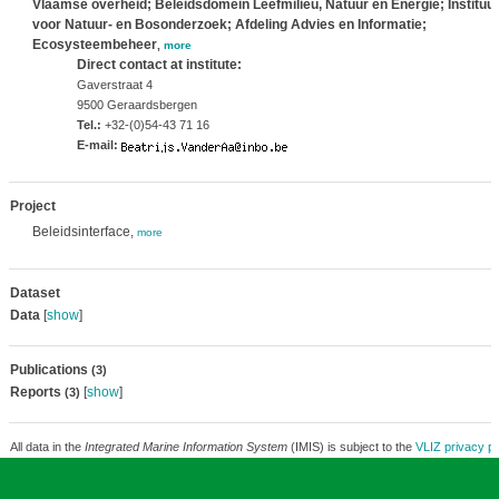
Vlaamse overheid; Beleidsdomein Leefmilieu, Natuur en Energie; Instituut
voor Natuur- en Bosonderzoek; Afdeling Advies en Informatie;
Ecosysteembeheer
,
more
Direct contact at institute:
Gaverstraat 4
9500 Geraardsbergen
Tel.:
+32-(0)54-43 71 16
E-mail:
Project
Beleidsinterface,
more
Dataset
Data
[
show
]
Publications
(3)
Reports
[
show
]
(3)
All data in the
Integrated Marine Information System
(IMIS) is subject to the
VLIZ privacy po