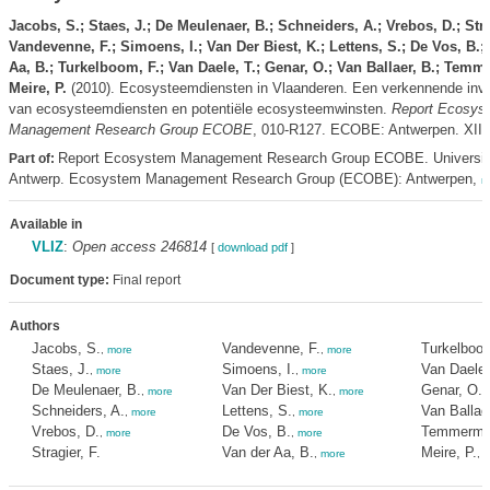
Jacobs, S.; Staes, J.; De Meulenaer, B.; Schneiders, A.; Vrebos, D.; Strag
Vandevenne, F.; Simoens, I.; Van Der Biest, K.; Lettens, S.; De Vos, B.;
Aa, B.; Turkelboom, F.; Van Daele, T.; Genar, O.; Van Ballaer, B.; Temm
Meire, P.
(2010). Ecosysteemdiensten in Vlaanderen. Een verkennende inve
van ecosysteemdiensten en potentiële ecosysteemwinsten.
Report Ecosys
Management Research Group ECOBE
, 010-R127. ECOBE: Antwerpen. XII, 
Report Ecosystem Management Research Group ECOBE. Universit
Part of:
Antwerp. Ecosystem Management Research Group (ECOBE): Antwerpen,
m
Available in
VLIZ
:
Open access 246814
[
download pdf
]
Document type:
Final report
Authors
Jacobs, S.
Vandevenne, F.
Turkelboom
,
more
,
more
Staes, J.
Simoens, I.
Van Daele,
,
more
,
more
De Meulenaer, B.
Van Der Biest, K.
Genar, O.
,
more
,
more
,
Schneiders, A.
Lettens, S.
Van Ballaer
,
more
,
more
Vrebos, D.
De Vos, B.
Temmerma
,
more
,
more
Stragier, F.
Van der Aa, B.
Meire, P.
,
more
,
m