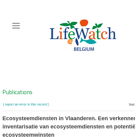
Skip
to
main
content
Hoofdnavigatie
Zoeknavigatie
Publications
[ report an error in this record ]
baske
Ecosysteemdiensten in Vlaanderen. Een verkenne
inventarisatie van ecosysteemdiensten en potentië
ecosysteemwinsten