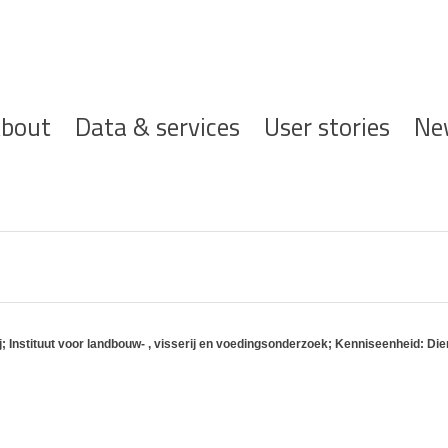
ofdnavigatie
bout
Data & services
User stories
Ne
Instituut voor landbouw- , visserij en voedingsonderzoek; Kenniseenheid: Dier