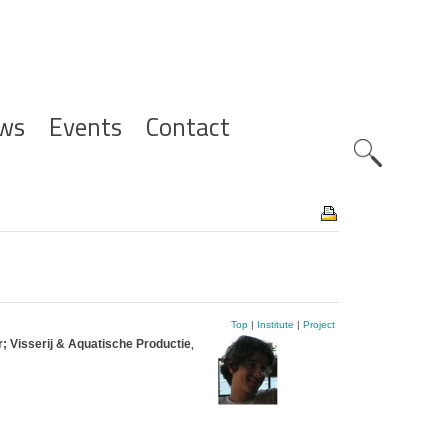
ws
Events
Contact
Zoeknavig
Top
|
Institute
|
Project
; Visserij & Aquatische Productie
,