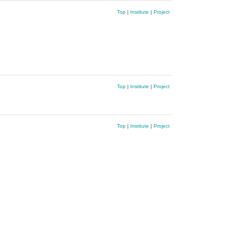
Top
|
Institute
|
Project
Top
|
Institute
|
Project
Top
|
Institute
|
Project