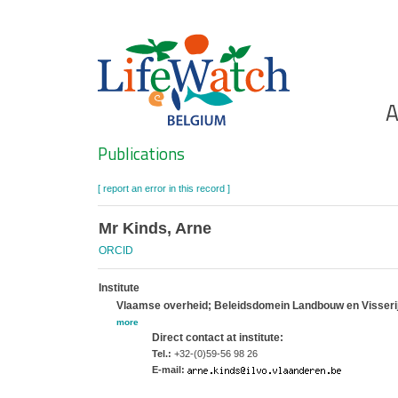
Skip
to
main
content
Ho
A
Search
Publications
[ report an error in this record ]
Mr Kinds, Arne
ORCID
Institute
Vlaamse overheid; Beleidsdomein Landbouw en Visserij; 
more
Direct contact at institute:
Tel.:
+32-(0)59-56 98 26
E-mail: