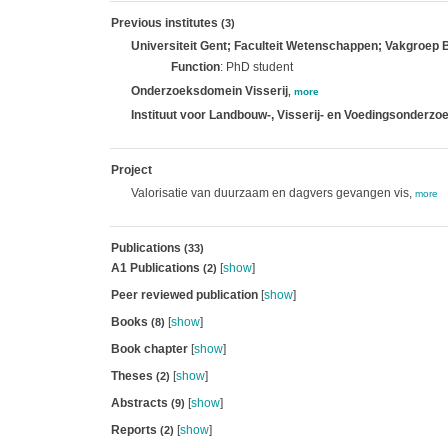
Previous institutes
(3)
Universiteit Gent; Faculteit Wetenschappen; Vakgroep
Function
: PhD student
Onderzoeksdomein Visserij
,
more
Instituut voor Landbouw-, Visserij- en Voedingsonderzoe
Project
Valorisatie van duurzaam en dagvers gevangen vis,
more
Publications
(33)
A1 Publications
[
show
]
(2)
Peer reviewed publication
[
show
]
Books
[
show
]
(8)
Book chapter
[
show
]
Theses
[
show
]
(2)
Abstracts
[
show
]
(9)
Reports
[
show
]
(2)