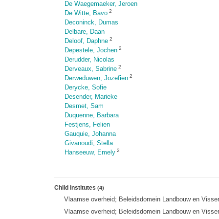
De Waegemaeker, Jeroen
2
De Witte, Bavo
Deconinck, Dumas
Delbare, Daan
2
Deloof, Daphne
2
Depestele, Jochen
Derudder, Nicolas
2
Derveaux, Sabrine
2
Derweduwen, Jozefien
Derycke, Sofie
Desender, Marieke
Desmet, Sam
Duquenne, Barbara
Festjens, Felien
Gauquie, Johanna
Givanoudi, Stella
2
Hanseeuw, Emely
Child institutes
(4)
Vlaamse overheid; Beleidsdomein Landbouw en Visserij
Vlaamse overheid; Beleidsdomein Landbouw en Visserij