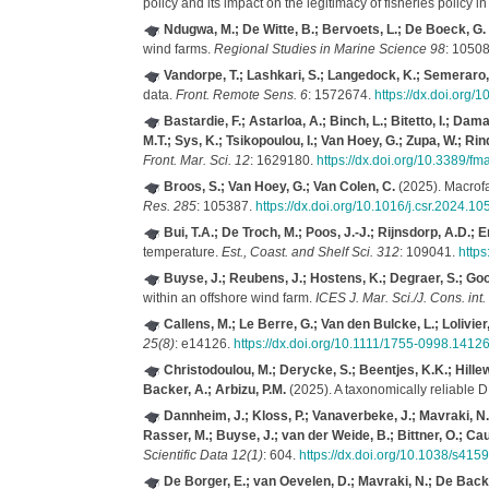
policy and its impact on the legitimacy of fisheries policy
Ndugwa, M.; De Witte, B.; Bervoets, L.; De Boeck, G.
wind farms.
Regional Studies in Marine Science 98
: 1050
Vandorpe, T.; Lashkari, S.; Langedock, K.; Semeraro, A
data.
Front. Remote Sens. 6
: 1572674.
https://dx.doi.org
Bastardie, F.; Astarloa, A.; Binch, L.; Bitetto, I.; Da
M.T.; Sys, K.; Tsikopoulou, I.; Van Hoey, G.; Zupa, W.; Rin
Front. Mar. Sci. 12
: 1629180.
https://dx.doi.org/10.3389/f
Broos, S.; Van Hoey, G.; Van Colen, C.
(2025). Macrofa
Res. 285
: 105387.
https://dx.doi.org/10.1016/j.csr.2024.1
Bui, T.A.; De Troch, M.; Poos, J.-J.; Rijnsdorp, A.D.; 
temperature.
Est., Coast. and Shelf Sci. 312
: 109041.
https
Buyse, J.; Reubens, J.; Hostens, K.; Degraer, S.; Go
within an offshore wind farm.
ICES J. Mar. Sci./J. Cons. int
Callens, M.; Le Berre, G.; Van den Bulcke, L.; Lolivier
25(8)
: e14126.
https://dx.doi.org/10.1111/1755-0998.1412
Christodoulou, M.; Derycke, S.; Beentjes, K.K.; Hillew
Backer, A.; Arbizu, P.M.
(2025). A taxonomically reliable 
Dannheim, J.; Kloss, P.; Vanaverbeke, J.; Mavraki, N.;
Rasser, M.; Buyse, J.; van der Weide, B.; Bittner, O.; Ca
Scientific Data 12(1)
: 604.
https://dx.doi.org/10.1038/s41
De Borger, E.; van Oevelen, D.; Mavraki, N.; De Back