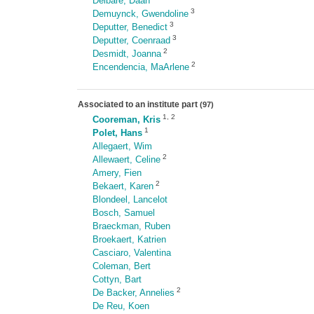
Delbare, Daan
3
Demuynck, Gwendoline
3
Deputter, Benedict
3
Deputter, Coenraad
2
Desmidt, Joanna
2
Encendencia, MaArlene
Associated to an institute part
(97)
1
,
2
Cooreman, Kris
1
Polet, Hans
Allegaert, Wim
2
Allewaert, Celine
Amery, Fien
2
Bekaert, Karen
Blondeel, Lancelot
Bosch, Samuel
Braeckman, Ruben
Broekaert, Katrien
Casciaro, Valentina
Coleman, Bert
Cottyn, Bart
2
De Backer, Annelies
De Reu, Koen