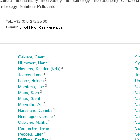
aculture; Biochemistry; Biodiversity; Biotechnology; Blue economy; Climate c
 biology; Nutrition; Pollutants
Tel.:
+32-(0)9-272 25 00
E-mail:
3
Gekiere, Geert
Sl
2
Hillewaert, Hans
Sy
2
Hostens, Kristian (Kris)
To
3
Jacobs, Lode
To
2
Lenoir, Heleen
Uh
3
Maertens, Ilse
Va
3
Maes, Sara
Va
Maes, Sarah
Va
3
Merveillie, An
Va
3
Naessens, Chantal
Va
2
Nimmegeers, Sofie
Va
3
Oubiche, Malika
Va
Parmentier, Irene
Va
2
Pecceu, Ellen
Ver
2