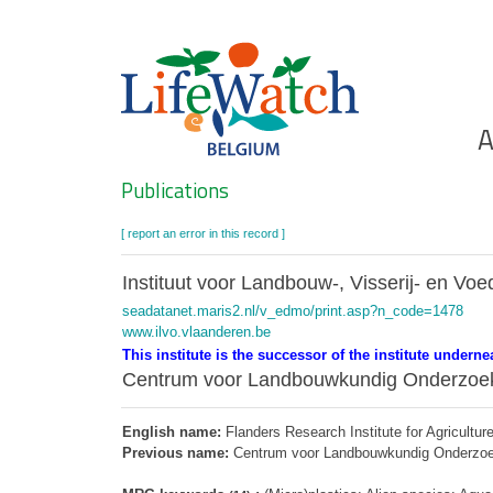
Skip
to
main
content
Ho
A
Search
Publications
[ report an error in this record ]
Instituut voor Landbouw-, Visserij- en Vo
seadatanet.maris2.nl/v_edmo/print.asp?n_code=1478
www.ilvo.vlaanderen.be
This institute is the successor of the institute underne
Centrum voor Landbouwkundig Onderzoe
English name:
Flanders Research Institute for Agricultur
Previous name:
Centrum voor Landbouwkundig Onderzoe