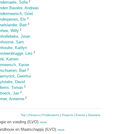
2
ndemaele, Sofie
nden Bavière, Andreas
ndermeersch, Griet
2
nderperren, Els
2
nelslander, Bart
2
nhee, Willy
nhollebeke, Joran
nhoorne, Sam
nhoutte, Kaitlyn
2
nsteenbrugge, Lies
rlé, Katrien
rmeersch, Xavier
2
rschueren, Bart
aemynck, Geertrui
ylsteke, David
2
llems, Tomas
2
ttoeck, Jan
2
nner, Annemie
Top
|
Persons
|
Publications
|
Projects
|
Events
|
Datasets
ogie en voeding (ILVO)
,
more
Landbouw en Maatschappij (ILVO)
,
more