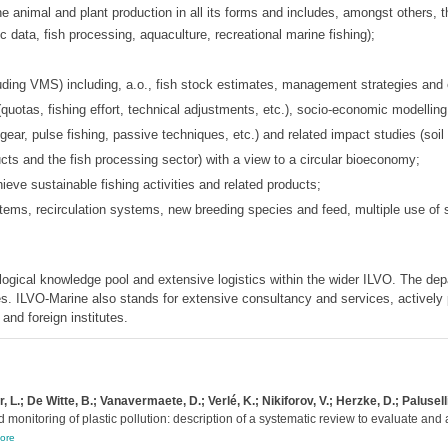
 animal and plant production in all its forms and includes, amongst others, th
c data, fish processing, aquaculture, recreational marine fishing);
cluding VMS) including, a.o., fish stock estimates, management strategies an
uotas, fishing effort, technical adjustments, etc.), socio-economic modelling,
 gear, pulse fishing, passive techniques, etc.) and related impact studies (soil i
ducts and the fish processing sector) with a view to a circular bioeconomy;
ve sustainable fishing activities and related products;
stems, recirculation systems, new breeding species and feed, multiple use of 
logical knowledge pool and extensive logistics within the wider ILVO. The de
s. ILVO-Marine also stands for extensive consultancy and services, actively pa
and foreign institutes.
, L.; De Witte, B.; Vanavermaete, D.; Verlé, K.; Nikiforov, V.; Herzke, D.; Palusell
onitoring of plastic pollution: description of a systematic review to evaluate an
ore