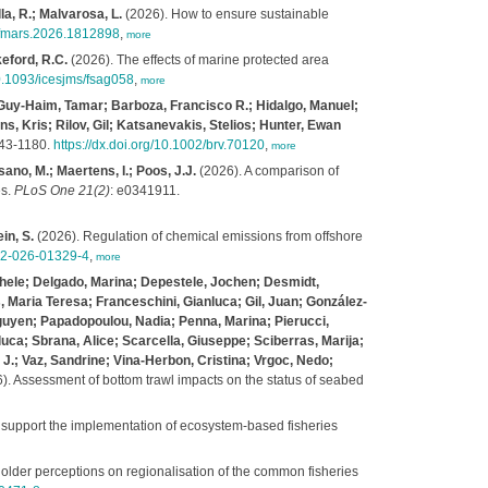
la, R.; Malvarosa, L.
(2026). How to ensure sustainable
9/fmars.2026.1812898
,
more
keford, R.C.
(2026). The effects of marine protected area
10.1093/icesjms/fsag058
,
more
 Guy‐Haim, Tamar; Barboza, Francisco R.; Hidalgo, Manuel;
s, Kris; Rilov, Gil; Katsanevakis, Stelios; Hunter, Ewan
143-1180.
https://dx.doi.org/10.1002/brv.70120
,
more
sano, M.; Maertens, I.; Poos, J.J.
(2026). A comparison of
es.
PLoS One 21(2)
: e0341911.
in, S.
(2026). Regulation of chemical emissions from offshore
302-026-01329-4
,
more
chele; Delgado, Marina; Depestele, Jochen; Desmidt,
, Maria Teresa; Franceschini, Gianluca; Gil, Juan; González‐
guyen; Papadopoulou, Nadia; Penna, Marina; Pierucci,
uca; Sbrana, Alice; Scarcella, Giuseppe; Sciberras, Marija;
n J.; Vaz, Sandrine; Vina‐Herbon, Cristina; Vrgoc, Nedo;
). Assessment of bottom trawl impacts on the status of seabed
 support the implementation of ecosystem-based fisheries
older perceptions on regionalisation of the common fisheries