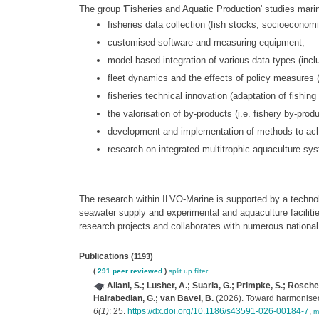
The group 'Fisheries and Aquatic Production' studies marine
fisheries data collection (fish stocks, socioeconomi
customised software and measuring equipment;
model-based integration of various data types (in
fleet dynamics and the effects of policy measures (q
fisheries technical innovation (adaptation of fishing
the valorisation of by-products (i.e. fishery by-pro
development and implementation of methods to achie
research on integrated multitrophic aquaculture sy
The research within ILVO-Marine is supported by a techno
seawater supply and experimental and aquaculture facilitie
research projects and collaborates with numerous national 
Publications
(1193)
(
291 peer reviewed
)
split up
filter
Aliani, S.; Lusher, A.; Suaria, G.; Primpke, S.; Roscher
Hairabedian, G.; van Bavel, B.
(2026). Toward harmonised m
6(1)
: 25.
https://dx.doi.org/10.1186/s43591-026-00184-7
,
m