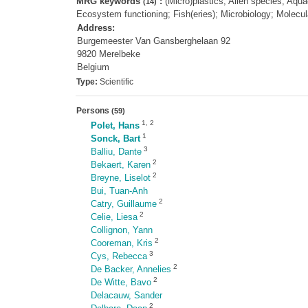
MRG keywords
:
(Micro)plastics; Alien species; Aqu
(14)
Ecosystem functioning; Fish(eries); Microbiology; Molecular
Address:
Burgemeester Van Gansberghelaan 92
9820 Merelbeke
Belgium
Type:
Scientific
Persons
(59)
1
,
2
Polet, Hans
1
Sonck, Bart
3
Balliu, Dante
2
Bekaert, Karen
2
Breyne, Liselot
Bui, Tuan-Anh
2
Catry, Guillaume
2
Celie, Liesa
Collignon, Yann
2
Cooreman, Kris
3
Cys, Rebecca
2
De Backer, Annelies
2
De Witte, Bavo
Delacauw, Sander
2