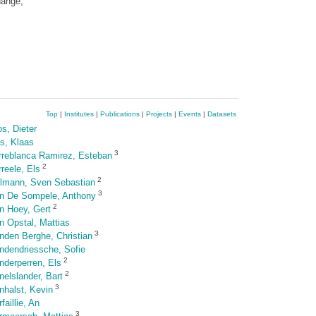
hange;
Top
|
Institutes
|
Publications
|
Projects
|
Events
|
Datasets
os, Dieter
s, Klaas
3
rreblanca Ramirez, Esteban
2
rreele, Els
2
lmann, Sven Sebastian
3
n De Sompele, Anthony
2
n Hoey, Gert
n Opstal, Mattias
3
nden Berghe, Christian
ndendriessche, Sofie
2
nderperren, Els
2
nelslander, Bart
3
nhalst, Kevin
faillie, An
3