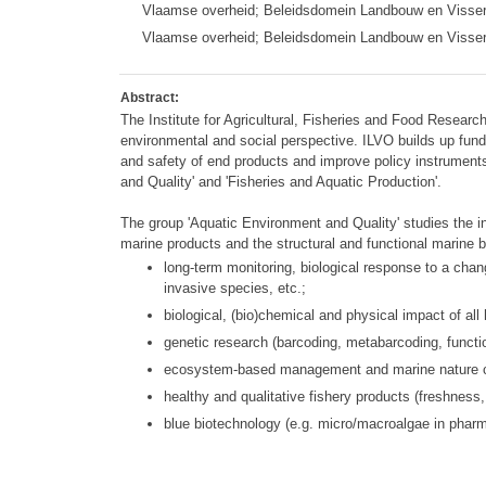
Vlaamse overheid; Beleidsdomein Landbouw en Visserij;
Vlaamse overheid; Beleidsdomein Landbouw en Visserij;
Abstract:
The Institute for Agricultural, Fisheries and Food Researc
environmental and social perspective. ILVO builds up fun
and safety of end products and improve policy instruments
and Quality' and 'Fisheries and Aquatic Production'.
The group 'Aquatic Environment and Quality' studies the in
marine products and the structural and functional marine bio
long-term monitoring, biological response to a chan
invasive species, etc.;
biological, (bio)chemical and physical impact of all
genetic research (barcoding, metabarcoding, functi
ecosystem-based management and marine nature con
healthy and qualitative fishery products (freshness, 
blue biotechnology (e.g. micro/macroalgae in pharmac