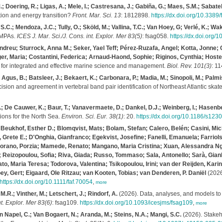
; Doering, R.; Ligas, A.; Mele, I.; Castresana, J.; Gabiña, G.; Maes, S.M.; Sabatel
ation and energy transition?
Front. Mar. Sci. 13
: 1812898.
https://dx.doi.org/10.338
S.C.; Mendoza, J.C.; Tully, O.; Sköld, M.; Vallina, T.C.; Van Hoey, G; Verlé, K.; Wa
U MPAs.
ICES J. Mar. Sci./J. Cons. int. Explor. Mer 83(5)
: fsag058.
https://dx.doi.org/
dreu; Sturrock, Anna M.; Seker, Yael Teff; Pérez‐Ruzafa, Angel; Kotta, Jonne;
er, Maria; Costantini, Federica; Arnaud‐Haond, Sophie; Riginos, Cynthia; Hosten
y for integrated and effective marine science and management.
Biol. Rev. 101(3)
: 1
.; Agus, B.; Batsleer, J.; Bekaert, K.; Carbonara, P.; Madia, M.; Sinopoli, M.; Palmi
ision and agreement in vertebral band pair identification of Northeast Atlantic skat
; De Cauwer, K.; Baur, T.; Vanavermaete, D.; Dankel, D.J.; Weinberg, I.; Hasenbe
ons for the North Sea.
Environ. Sci. Eur. 38(1)
: 20.
https://dx.doi.org/10.1186/s12
 Beukhof, Esther D.; Blomqvist, Mats; Bolam, Stefan; Calero, Belén; Casini, Mi
Grete E.; D'Onghia, Gianfranco; Egekvist, Josefine; Fanelli, Emanuela; Farriols
Maiorano, Porzia; Mamede, Renato; Mangano, Maria Cristina; Xuan, Alessandra N
; Reizopoulou, Sofia; Riva, Giada; Russo, Tommaso; Sala, Antonello; Sarà, Gianl
ato, Maria Teresa; Todorova, Valentina; Tsikopoulou, Irini; van der Reijden, Kari
y, Gert; Eigaard, Ole Ritzau; van Kooten, Tobias; van Denderen, P. Daniël
(2026
https://dx.doi.org/10.1111/faf.70054
,
more
M.R.; Vinther, M.; Letschert, J.; Rindorf, A.
(2026). Data, analyses, and models to
nt. Explor. Mer 83(6)
: fsag109.
https://dx.doi.org/10.1093/icesjms/fsag109
,
more
 Napel, C.; Van Bogaert, N.; Aranda, M.; Steins, N.A.; Mangi, S.C.
(2026). Stakeh