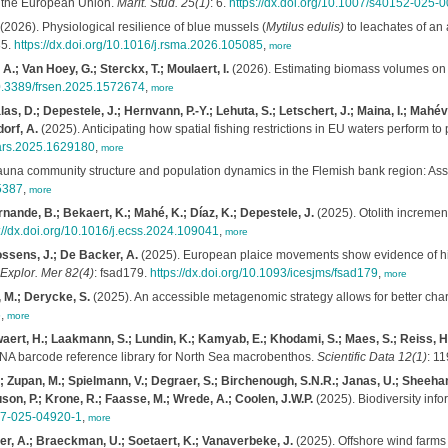
 in the European Union.
Marit. Stud. 25(1)
: 6.
https://dx.doi.org/10.1007/s40152-025-
(2026). Physiological resilience of blue mussels (
Mytilus edulis)
to leachates of an
85.
https://dx.doi.org/10.1016/j.rsma.2026.105085
,
more
.; Van Hoey, G.; Sterckx, T.; Moulaert, I.
(2026). Estimating biomass volumes on 
/10.3389/frsen.2025.1572674
,
more
malas, D.; Depestele, J.; Hernvann, P.-Y.; Lehuta, S.; Letschert, J.; Maina, I.; Ma
dorf, A.
(2025). Anticipating how spatial fishing restrictions in EU waters perform to
mars.2025.1629180
,
more
una community structure and population dynamics in the Flemish bank region: As
05387
,
more
Ernande, B.; Bekaert, K.; Mahé, K.; Díaz, K.; Depestele, J.
(2025). Otolith incremen
://dx.doi.org/10.1016/j.ecss.2024.109041
,
more
ossens, J.; De Backer, A.
(2025). European plaice movements show evidence of high 
. Explor. Mer 82(4)
: fsad179.
https://dx.doi.org/10.1093/icesjms/fsad179
,
more
, M.; Derycke, S.
(2025). An accessible metagenomic strategy allows for better char
6
,
more
aert, H.; Laakmann, S.; Lundin, K.; Kamyab, E.; Khodami, S.; Maes, S.; Reiss, H.;
DNA barcode reference library for North Sea macrobenthos.
Scientific Data 12(1)
: 1
 Zupan, M.; Spielmann, V.; Degraer, S.; Birchenough, S.N.R.; Janas, U.; Sheehan, 
uson, P.; Krone, R.; Faasse, M.; Wrede, A.; Coolen, J.W.P.
(2025). Biodiversity infor
597-025-04920-1
,
more
er, A.; Braeckman, U.; Soetaert, K.; Vanaverbeke, J.
(2025). Offshore wind farm