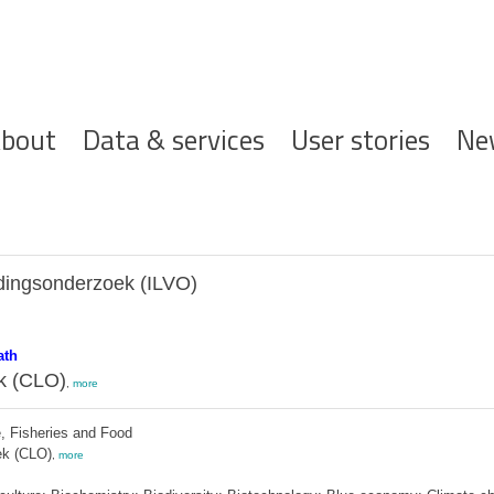
ofdnavigatie
bout
Data & services
User stories
Ne
edingsonderzoek (ILVO)
ath
k (CLO)
,
more
e, Fisheries and Food
k (CLO)
,
more