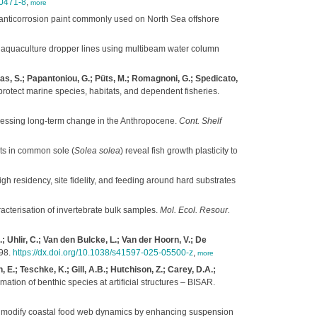
00471-8
,
more
 anticorrosion paint commonly used on North Sea offshore
aquaculture dropper lines using multibeam water column
hévas, S.; Papantoniou, G.; Püts, M.; Romagnoni, G.; Spedicato,
 protect marine species, habitats, and dependent fisheries.
sessing long-term change in the Anthropocene.
Cont. Shelf
ts in common sole (
Solea solea
) reveal fish growth plasticity to
residency, site fidelity, and feeding around hard substrates
acterisation of invertebrate bulk samples.
Mol. Ecol. Resour.
 Uhlir, C.; Van den Bulcke, L.; Van der Hoorn, V.; De
198.
https://dx.doi.org/10.1038/s41597-025-05500-z
,
more
E.; Teschke, K.; Gill, A.B.; Hutchison, Z.; Carey, D.A.;
mation of benthic species at artificial structures – BISAR.
s modify coastal food web dynamics by enhancing suspension