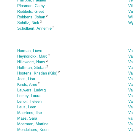
Philippe, Paulien
Ve
Plasman, Cathy
Vi
Riebbels, Greet
Vu
2
Robbens, Johan
Wi
3
Schiltz, Nick
Wy
3
Schollaert, Annemie
Herman, Lieve
Va
2
Heyndrickx, Marc
Van
2
Hillewaert, Hans
Va
2
Hoffman, Stefan
Va
2
Hostens, Kristian (Kris)
Va
Joos, Lisa
Va
2
Kinds, Arne
Va
Lauwers, Ludwig
Va
Lemey, Laura
Va
Lenoir, Heleen
Va
Leus, Leen
Va
Maertens, Ilse
Va
Maes, Sara
va
Moerman, Martine
Va
Mondelaers, Koen
Va