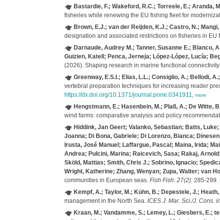
Bastardie, F.; Wakeford, R.C.; Torreele, E.; Aranda, M.
fisheries while renewing the EU fishing fleet for moderniz
Brown, E.J.; van der Reijden, K.J.; Castro, N.; Mangi, 
designation and associated restrictions on fisheries in E
Darnaude, Audrey M.; Tanner, Susanne E.; Blanco, An
Guizien, Katell; Penca, Jerneja; López‐López, Lucía; Beg
(2026). Shaping research in marine functional connectivit
Greenway, E.S.I.; Elias, L.L.; Consiglio, A.; Bellodi, A
vertebral preparation techniques for increasing reader prec
https://dx.doi.org/10.1371/journal.pone.0341911
,
more
Hengstmann, E.; Hasenbein, M.; Plaß, A.; De Witte, B.
wind farms: comparative analysis and policy recommendati
Hiddink, Jan Geert; Valanko, Sebastian; Batts, Luke;
Joanna; Di Bona, Gabriele; Di Lorenzo, Bianca; Dinesen, 
Irusta, José Manuel; Laffargue, Pascal; Maina, Irida; 
Andrea; Pulcini, Marina; Raicevich, Sasa; Rakaj, Arnold
Sköld, Mattias; Smith, Chris J.; Sobrino, Ignacio; Spedic
Wright, Katherine; Zhang, Wenyan; Zupa, Walter; van Hoe
communities in European seas.
Fish Fish. 27(2)
: 285-299.
Kempf, A.; Taylor, M.; Kühn, B.; Depestele, J.; Heath, 
management in the North Sea.
ICES J. Mar. Sci./J. Cons. i
Kraan, M.; Vandamme, S.; Lemey, L.; Giesbers, E.; ten