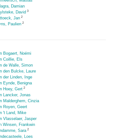
rmeersch, Mattias
llagra, Damian
3
ylsteke, David
2
ttoeck, Jan
2
ns, Paulien
n Bogaert, Noémi
 Coillie, Els
n de Walle, Simon
n den Bulcke, Laure
n der Linden, Inge
n Eynde, Benigna
2
n Hoey, Gert
n Lancker, Jonas
n Malderghem, Cinzia
n Royen, Geert
n 't Land, Mike
n Vlasselaer, Jasper
n Winsen, Frankwin
2
ndamme, Sara
ndecasteele, Loes