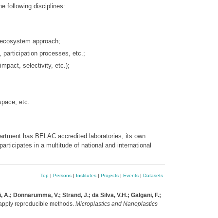
e following disciplines:
d ecosystem approach;
 participation processes, etc.;
mpact, selectivity, etc.);
space, etc.
partment has BELAC accredited laboratories, its own
rticipates in a multitude of national and international
Top
|
Persons
|
Institutes
|
Projects
|
Events
|
Datasets
i, A.; Donnarumma, V.; Strand, J.; da Silva, V.H.; Galgani, F.;
d apply reproducible methods.
Microplastics and Nanoplastics