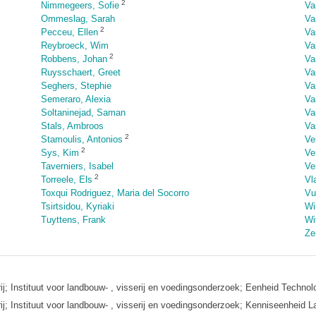
2
Nimmegeers, Sofie
Va
Ommeslag, Sarah
Va
2
Pecceu, Ellen
Va
Reybroeck, Wim
Va
2
Robbens, Johan
Va
Ruysschaert, Greet
Va
Seghers, Stephie
Va
Semeraro, Alexia
Va
Soltaninejad, Saman
Va
Stals, Ambroos
Va
2
Stamoulis, Antonios
Ve
2
Sys, Kim
Ve
Taverniers, Isabel
Ve
2
Torreele, Els
Vl
Toxqui Rodriguez, Maria del Socorro
Vu
Tsirtsidou, Kyriaki
Wi
Tuyttens, Frank
Wi
Ze
; Instituut voor landbouw- , visserij en voedingsonderzoek; Eenheid Technol
; Instituut voor landbouw- , visserij en voedingsonderzoek; Kenniseenheid 