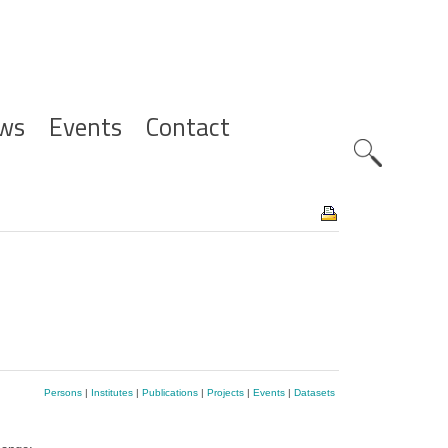
ws
Events
Contact
Zoeknavig
Persons
|
Institutes
|
Publications
|
Projects
|
Events
|
Datasets