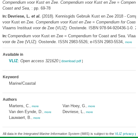
Compendium voor Kust en Zee. Compendium voor Kust en Zee = Compendi
Coast and Sea,
: pp. 69-78
Devriese, L.
et al.
(2018). Kennisgids Gebruik Kust en Zee 2018 - Com
In:
voor Kust en Zee.
Compendium voor Kust en Zee = Compendium for Coast
Vlaams Instituut voor de Zee (VLIZ): Oostende. ISBN 978-94-920436-1-0. 2
Compendium voor Kust en Zee = Compendium for Coast and Sea. Vlaams
In:
voor de Zee (VLIZ): Oostende. ISSN 2983-5526; e-ISSN 2983-5534,
more
Available in
VLIZ
:
Open access 321620
[
download pdf
]
Keyword
Marine/Coastal
Authors
Martens, C.
Van Hoey, G.
,
more
,
more
Van den Eynde, D.
Devriese, L.
,
more
,
more
Lauwaert, B.
,
more
All data in the
Integrated Marine Information System
(IMIS) is subject to the
VLIZ privacy po