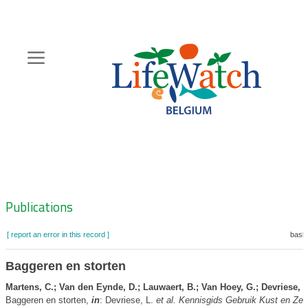
Skip
to
main
content
Hoofdnavigatie
Zoeknavigatie
Publications
[ report an error in this record ]
baske
Baggeren en storten
Martens, C.; Van den Eynde, D.; Lauwaert, B.; Van Hoey, G.; Devriese, L
Baggeren en storten,
in
: Devriese, L.
et al.
Kennisgids Gebruik Kust en Zee