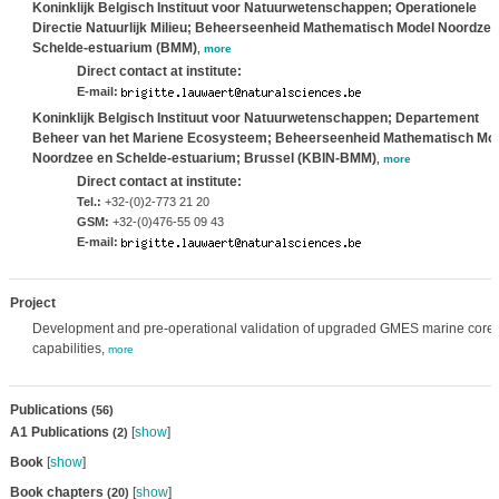
Koninklijk Belgisch Instituut voor Natuurwetenschappen; Operationele
Directie Natuurlijk Milieu; Beheerseenheid Mathematisch Model Noordzee
Schelde-estuarium (BMM)
,
more
Direct contact at institute:
E-mail:
Koninklijk Belgisch Instituut voor Natuurwetenschappen; Departement
Beheer van het Mariene Ecosysteem; Beheerseenheid Mathematisch Mo
Noordzee en Schelde-estuarium; Brussel (KBIN-BMM)
,
more
Direct contact at institute:
Tel.:
+32-(0)2-773 21 20
GSM:
+32-(0)476-55 09 43
E-mail:
Project
Development and pre-operational validation of upgraded GMES marine core 
capabilities,
more
Publications
(56)
A1 Publications
[
show
]
(2)
Book
[
show
]
Book chapters
[
show
]
(20)