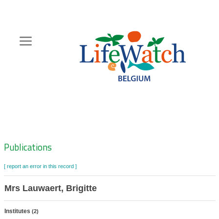
Skip
to
main
content
Hoofdnavigatie
Zoeknavigatie
Publications
[ report an error in this record ]
Mrs Lauwaert, Brigitte
Institutes
(2)