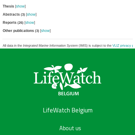
Thesis
[
show
]
Abstracts
[
show
]
(3)
Reports
[
show
]
(26)
Other publications
[
show
]
(3)
All data in the
Integrated Marine Information System
(IMIS) is subject to the
VLIZ privacy po
LifeWatch Belgium
About us