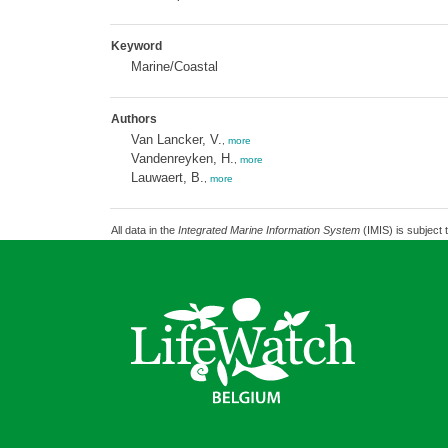
Keyword
Marine/Coastal
Authors
Van Lancker, V.
,
more
Vandenreyken, H.
,
more
Lauwaert, B.
,
more
All data in the
Integrated Marine Information System
(IMIS) is subject 