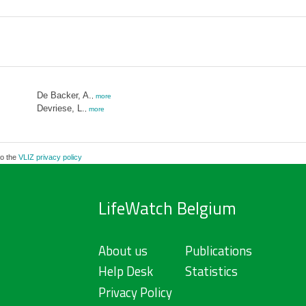
De Backer, A.
,
more
Devriese, L.
,
more
to the
VLIZ privacy policy
LifeWatch Belgium
About us
Publications
Help Desk
Statistics
Privacy Policy