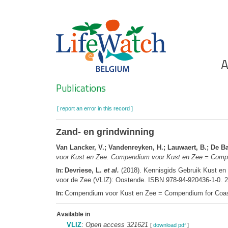
Skip
to
main
content
Ho
A
Search
Publications
[ report an error in this record ]
Zand- en grindwinning
Van Lancker, V.; Vandenreyken, H.; Lauwaert, B.; De Bac
voor Kust en Zee. Compendium voor Kust en Zee = Comp
Devriese, L.
et al.
(2018). Kennisgids Gebruik Kust e
In:
voor de Zee (VLIZ): Oostende. ISBN 978-94-920436-1-0. 
Compendium voor Kust en Zee = Compendium for Coast
In:
Available in
VLIZ
:
Open access 321621
[
download pdf
]