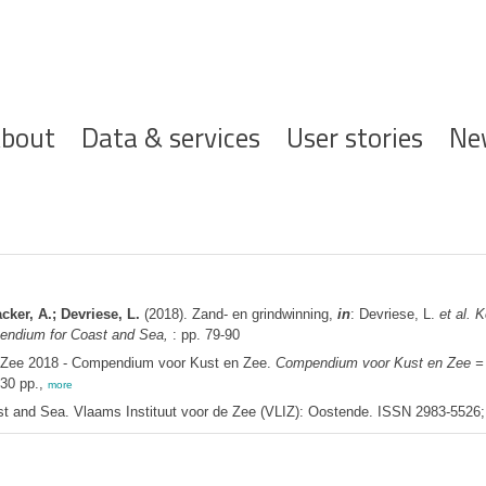
ofdnavigatie
bout
Data & services
User stories
Ne
ker, A.; Devriese, L.
(2018). Zand- en grindwinning,
in
: Devriese, L.
et al.
K
endium for Coast and Sea,
: pp. 79-90
n Zee 2018 - Compendium voor Kust en Zee.
Compendium voor Kust en Zee =
230 pp.,
more
 and Sea. Vlaams Instituut voor de Zee (VLIZ): Oostende. ISSN 2983-5526