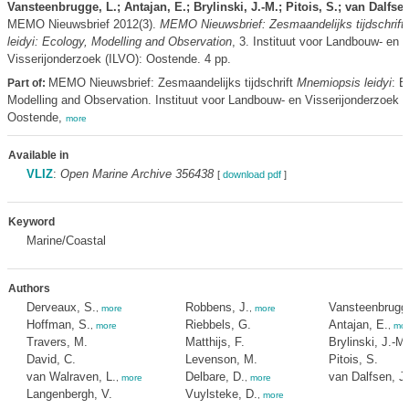
Vansteenbrugge, L.; Antajan, E.; Brylinski, J.-M.; Pitois, S.; van Dalfsen
MEMO Nieuwsbrief 2012(3).
MEMO Nieuwsbrief: Zesmaandelijks tijdschrift
leidyi
: Ecology, Modelling and Observation
, 3. Instituut voor Landbouw- en
Visserijonderzoek (ILVO): Oostende. 4 pp.
MEMO Nieuwsbrief: Zesmaandelijks tijdschrift
Mnemiopsis leidyi
: E
Part of:
Modelling and Observation. Instituut voor Landbouw- en Visserijonderzoek (
Oostende,
more
Available in
VLIZ
:
Open Marine Archive 356438
[
download pdf
]
Keyword
Marine/Coastal
Authors
Derveaux, S.
Robbens, J.
Vansteenbrugge
,
more
,
more
Hoffman, S.
Riebbels, G.
Antajan, E.
,
more
,
mor
Travers, M.
Matthijs, F.
Brylinski, J.-M.
David, C.
Levenson, M.
Pitois, S.
van Walraven, L.
Delbare, D.
van Dalfsen, J.
,
more
,
more
Langenbergh, V.
Vuylsteke, D.
,
more