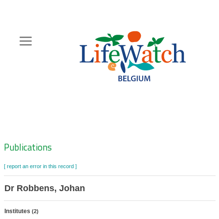
Skip
to
main
content
Hoofdnavigatie
Zoeknavigatie
Publications
[ report an error in this record ]
Dr Robbens, Johan
Institutes
(2)