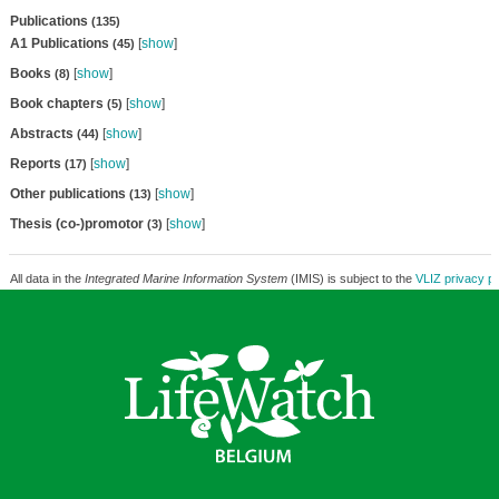
Publications
(135)
A1 Publications
[
show
]
(45)
Books
[
show
]
(8)
Book chapters
[
show
]
(5)
Abstracts
[
show
]
(44)
Reports
[
show
]
(17)
Other publications
[
show
]
(13)
Thesis (co-)promotor
[
show
]
(3)
All data in the
Integrated Marine Information System
(IMIS) is subject to the
VLIZ privacy po