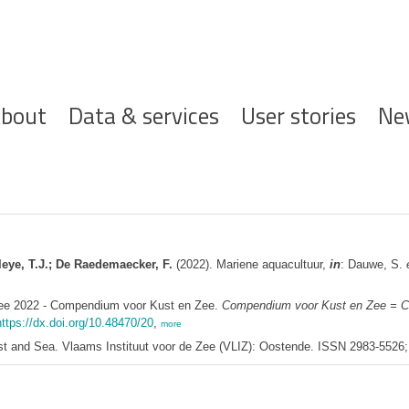
ofdnavigatie
bout
Data & services
User stories
Ne
rleye, T.J.; De Raedemaecker, F.
(2022). Mariene aquacultuur,
in
: Dauwe, S.
Zee 2022 - Compendium voor Kust en Zee.
Compendium voor Kust en Zee = C
https://dx.doi.org/10.48470/20
,
more
 and Sea. Vlaams Instituut voor de Zee (VLIZ): Oostende. ISSN 2983-5526