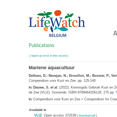
Skip
to
main
content
Ho
A
Search
Publications
[ report an error in this record ]
Mariene aquacultuur
Delbare, D.; Nevejan, N.; Drouillon, M.; Bossier, P.; Ve
Compendium voor Kust en Zee.
pp. 125-140
Dauwe, S.
et al.
(2022). Kennisgids Gebruik Kust en 
In:
de Zee (VLIZ): Oostende. ISBN 9789464206128. 275 pp.
Compendium voor Kust en Zee = Compendium for Coast
In:
Available in
VLIZ
:
Open access 372539
[
download pdf
]