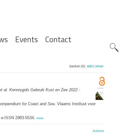
ws
Events
Contact
Zoeknavig
basket (0):
add
|
show
et al.
Kennisgids Gebruik Kust en Zee 2022 -
ompendium for Coast and Sea
. Vlaams Instituut voor
; e-ISSN 2983-5534,
more
Authors