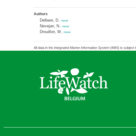
Authors
Delbare, D.
,
more
Nevejan, N.
,
more
Drouillon, M.
,
more
All data in the
Integrated Marine Information System
(IMIS) is subject 