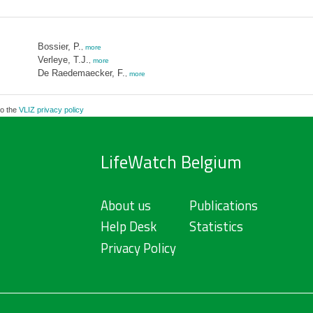
Bossier, P.
,
more
Verleye, T.J.
,
more
De Raedemaecker, F.
,
more
to the
VLIZ privacy policy
LifeWatch Belgium
About us
Publications
Help Desk
Statistics
Privacy Policy