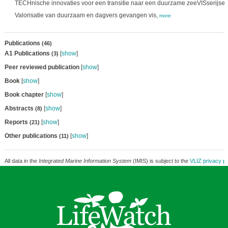
TECHnische innovaties voor een transitie naar een duurzame zeeVISserijsec
Valorisatie van duurzaam en dagvers gevangen vis,
more
Publications
(46)
A1 Publications
[
show
]
(3)
Peer reviewed publication
[
show
]
Book
[
show
]
Book chapter
[
show
]
Abstracts
[
show
]
(8)
Reports
[
show
]
(21)
Other publications
[
show
]
(11)
All data in the
Integrated Marine Information System
(IMIS) is subject to the
VLIZ privacy po