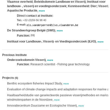
Vlaamse overheid; Beleidsdomein Landbouw en Visserij; Instituut voor
landbouw- , visserij en voedingsonderzoek; Kenniseenheid: Dier; Visserij
Aquatische Productie
,
more
Direct contact at institute:
Tel.:
+32-(0)59-56 98 40
E-mail:
De Strandwerkgroep België (SWG)
,
more
Function:
PR
Instituut voor Landbouw-, Visserij- en Voedingsonderzoek (ILVO)
,
more
Previous institute
Onderzoeksdomein Visserij
,
more
Function
: Research scientist - Fishing gear technology
Projects
(6)
Benthic ecosystem fisheries Impact Study,
more
Evaluation of climate change impacts and adaptation responses for marine act
Haalbaarheidstudie van geselecteerde passieve visserijmethodes en maricul
windmolenparken in de Noordzee,
more
Innovatiecentrum Duurzame en Ecologische Visserij,
more