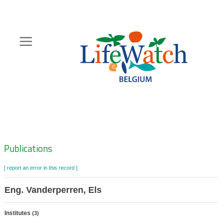
Skip
to
main
content
Hoofdnavigatie
Zoeknavigatie
Publications
[ report an error in this record ]
Eng. Vanderperren, Els
Institutes
(3)